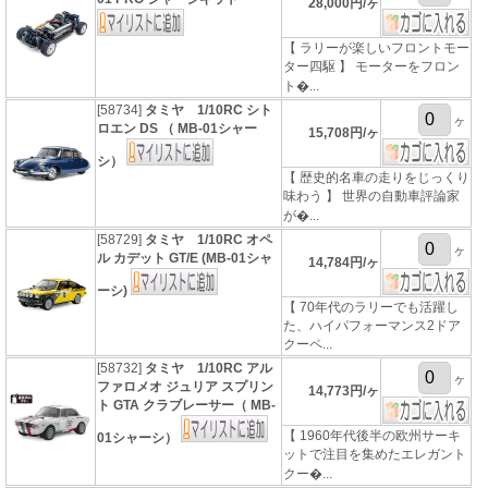
28,000円/ヶ
【 ラリーが楽しいフロントモー
ター四駆 】 モーターをフロン
ト�...
[58734]
タミヤ 1/10RC シト
ヶ
ロエン DS （ MB-01シャー
15,708円/ヶ
シ）
【 歴史的名車の走りをじっくり
味わう 】 世界の自動車評論家
が�...
[58729]
タミヤ 1/10RC オペ
ヶ
ル カデット GT/E (MB-01シャ
14,784円/ヶ
ーシ)
【 70年代のラリーでも活躍し
た、ハイパフォーマンス2ドア
クーペ...
[58732]
タミヤ 1/10RC アル
ヶ
ファロメオ ジュリア スプリン
14,773円/ヶ
ト GTA クラブレーサー（ MB-
【 1960年代後半の欧州サーキ
01シャーシ）
ットで注目を集めたエレガント
クー�...