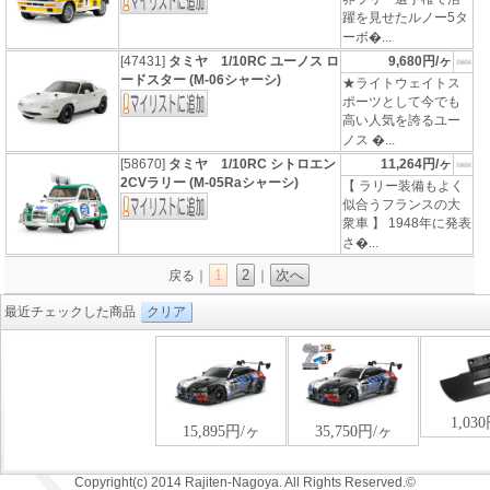
躍を見せたルノー5タ
ーボ�...
[47431]
タミヤ 1/10RC ユーノス ロ
9,680円/ヶ
ードスター (M-06シャーシ)
★ライトウェイトス
ポーツとして今でも
高い人気を誇るユー
ノス �...
[58670]
タミヤ 1/10RC シトロエン
11,264円/ヶ
2CVラリー (M-05Raシャーシ)
【 ラリー装備もよく
似合うフランスの大
衆車 】 1948年に発表
さ�...
1
2
次へ
戻る｜
｜
最近チェックした商品
クリア
Copyright(c) 2014 Rajiten-Nagoya. All Rights Reserved.©