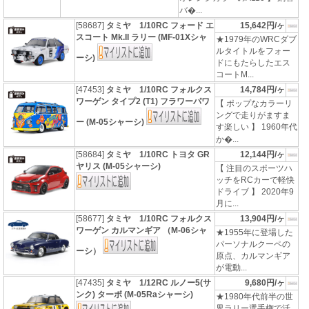
バ�...
[58687]
タミヤ 1/10RC フォード エ
15,642円/ヶ
スコート Mk.II ラリー (MF-01Xシャ
★1979年のWRCダブ
ルタイトルをフォー
ーシ)
ドにもたらしたエス
コートM...
[47453]
タミヤ 1/10RC フォルクス
14,784円/ヶ
ワーゲン タイプ2 (T1) フラワーパワ
【 ポップなカラーリ
ングで走りがますま
ー (M-05シャーシ)
す楽しい 】 1960年代
か�...
[58684]
タミヤ 1/10RC トヨタ GR
12,144円/ヶ
ヤリス (M-05シャーシ)
【 注目のスポーツハ
ッチをRCカーで軽快
ドライブ 】 2020年9
月に...
[58677]
タミヤ 1/10RC フォルクス
13,904円/ヶ
ワーゲン カルマンギア （M-06シャ
★1955年に登場した
パーソナルクーペの
ーシ）
原点、カルマンギア
が電動...
[47435]
タミヤ 1/12RC ルノー5(サ
9,680円/ヶ
ンク) ターボ (M-05Raシャーシ)
★1980年代前半の世
界ラリー選手権で活