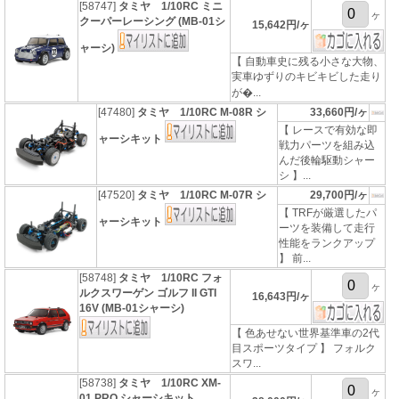
[58747]
タミヤ 1/10RC ミニ
ヶ
クーパーレーシング (MB-01シ
15,642円/ヶ
ャーシ)
【 自動車史に残る小さな大物、
実車ゆずりのキビキビした走り
が�...
[47480]
タミヤ 1/10RC M-08R シ
33,660円/ヶ
【 レースで有効な即
ャーシキット
戦力パーツを組み込
んだ後輪駆動シャー
シ 】...
[47520]
タミヤ 1/10RC M-07R シ
29,700円/ヶ
【 TRFが厳選したパ
ャーシキット
ーツを装備して走行
性能をランクアップ
】 前...
[58748]
タミヤ 1/10RC フォ
ヶ
ルクスワーゲン ゴルフ II GTI
16,643円/ヶ
16V (MB-01シャーシ)
【 色あせない世界基準車の2代
目スポーツタイプ 】 フォルク
スワ...
[58738]
タミヤ 1/10RC XM-
ヶ
01 PRO シャーシキット