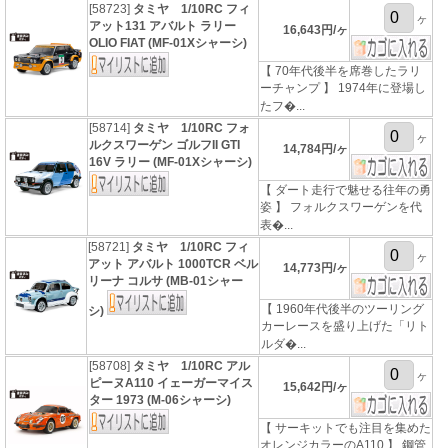
[58723]
タミヤ 1/10RC フィ
ヶ
アット131 アバルト ラリー
16,643円/ヶ
OLIO FIAT (MF-01Xシャーシ)
【 70年代後半を席巻したラリ
ーチャンプ 】 1974年に登場し
たフ�...
[58714]
タミヤ 1/10RC フォ
ヶ
ルクスワーゲン ゴルフII GTI
14,784円/ヶ
16V ラリー (MF-01Xシャーシ)
【 ダート走行で魅せる往年の勇
姿 】 フォルクスワーゲンを代
表�...
[58721]
タミヤ 1/10RC フィ
ヶ
アット アバルト 1000TCR ベル
14,773円/ヶ
リーナ コルサ (MB-01シャー
【 1960年代後半のツーリング
シ)
カーレースを盛り上げた「リト
ルダ�...
[58708]
タミヤ 1/10RC アル
ヶ
ピーヌA110 イェーガーマイス
15,642円/ヶ
ター 1973 (M-06シャーシ)
【 サーキットでも注目を集めた
オレンジカラーのA110 】 鋼管