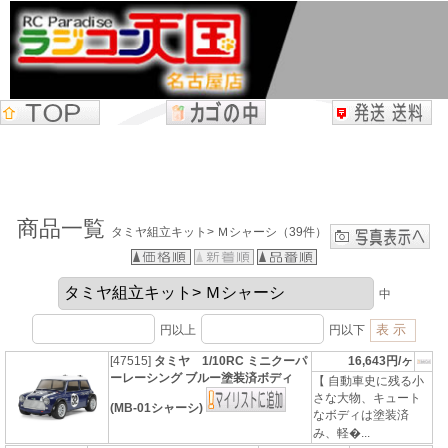
商品一覧
タミヤ組立キット> Ｍシャーシ（39件）
中
円以上
円以下
[47515]
タミヤ 1/10RC ミニクーパ
16,643円/ヶ
ーレーシング ブルー塗装済ボディ
【 自動車史に残る小
さな大物、キュート
(MB-01シャーシ)
なボディは塗装済
み、軽�...