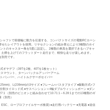
ラシャフトで前後輪に動力を伝達する、コンパクトサイズの電動RCカーシ
寄せたレイアウトを採用。リヤセクションの組み替えにより3種類のホイ
ントのキャスター角を5度に設定し、2種類の車高を選択できるハブキャ
、土煙を上げてのフラットダート走行まで、軽快な走りが楽しめます。
は別売です。
ギヤデフ（39Tを2枚、40Tを1枚セット）
サスマウント、ターンバックルアッパーアーム
ントバンパー、ハイトルクサーボセイバー
225mm)、L(239mm)の3サイズ ●フレーム=バスタブタイプ ●駆動方式=フ
分割タイロッド式 ●サスペンション＝4輪ダブルウィッシュボーン ●ダン
 （別売のピニオンと組み合わせて10.71:1～6.28:1までの13種類のギ
様（別売）
、ESC、ロープロファイルサーボ推奨) ●走行用バッテリー ●充電器 ●送信