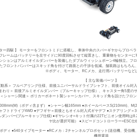
ーター四駆 】 モーターをフロントミドに搭載し、車体中央のスパーギヤからプロペ
フレームはバッテリーを左サイドに90度回転させて縦置きし、重量物をセンターに
ンションはアルミオイルダンパーを装備したダブルウィッシュボーン4輪独立。フロ
またフロントバンパーはスキッド角を付けて路面との干渉を低減。舗装路はもちろん
※ボディ、モーター、RCメカ、走行用バッテリーなど
【 主な装備パーツ 】
駆動系＞ フルベアリング仕様、前後ユニバーサルドライブシャフト、前後オイル封入式
まわり＞ 前後アルミオイルダンパー（ブルーキャップ仕様）、キャスター角5度の
＜シャーシ関連＞ ポリカーボネート製シャーシカバー、スキッド角を設けたフロ
08mm(M)（ボディ含まず） ●シャーシ幅165mm ●ホイールベースS(210mm)、M(
フトドライブ4WD ●デフギヤ＝前後ともオイル封入式ギヤデフ ●ステアリング＝3
パー(ブルーキャップ仕様) ●ギヤレシオ=キット付属の22Tピニオン使用時は8.27:1
ヤ比が選択可能） ●スピードコントローラー=ESC仕
●ボディ ●540タイプモーター ●RCメカ：2チャンネルプロポセット(送信機、受信機
機用電源