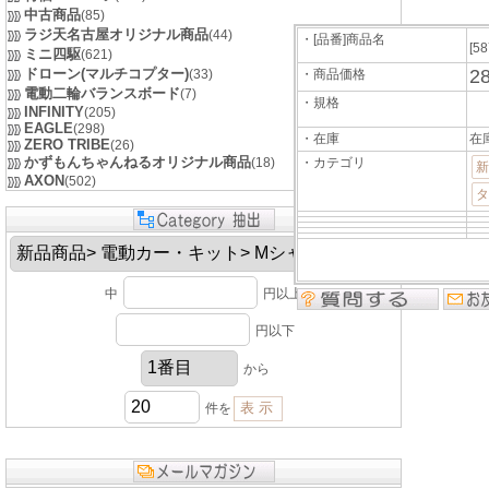
中古商品
(85)
ラジ天名古屋オリジナル商品
(44)
・[品番]商品名
[5
ミニ四駆
(621)
ドローン(マルチコプター)
2
(33)
・商品価格
電動二輪バランスボード
(7)
・規格
INFINITY
(205)
EAGLE
(298)
・在庫
在
ZERO TRIBE
(26)
かずもんちゃんねるオリジナル商品
(18)
・カテゴリ
新
AXON
(502)
タ
中
円以上
円以下
から
件を