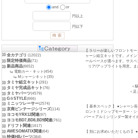
and
or
円以上
円以下
【 ラリーが楽しいフロントモ
全カテゴリ
(12022)
ャーシ組立キットです。メイン
限定特価商品
(71)
ールベースが選べます。サスペ
新品商品
(6652)
リア/アップライトを用意。
電動カー・キット(454)
Mシャーシキット(35)
タミヤ組立キット
(291)
＜
タミヤ完成品キット
(76)
＜足
タミヤパーツ
(4579)
G☆STYLE
(666)
ミニッツレーサー
(2574)
【 基本スペック 】 ●シャーシ長3
京商ビンテージシリーズ
(114)
ロントミドシップモーター・シャ
ヨコモYRX12関連
(97)
パー＝アルミシリンダー製オイルダン
ヨコモBD7,BD8,BD9関連
(761)
ドリフト関連
(1617)
AWESOMATIX関連
(64)
【 別にお求めいただくもの 】 
特価HBパーツ
(364)