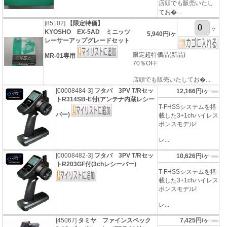
店頭でも販売いたし
てお�...
[85102]
【限定特価】
ヶ
KYOSHO EX-5AD ミニッツ
5,940円/ヶ
レーサーアップグレードセット
限定超特価品(新品)
MR-01専用
70％OFF
店頭でも販売いたしてお�...
[00008484-3]
フタバ 3PV T/Rセッ
12,166円/ヶ
トR314SB-E付(アンテナ内蔵レシー
T-FHSSシステムを搭
バー)
載した3+1chハイレス
ポンスモデル!
レ...
[00008482-3]
フタバ 3PV T/Rセッ
10,626円/ヶ
トR203GF付(3chレシーバー)
T-FHSSシステムを搭
載した3+1chハイレス
ポンスモデル!
レ...
[45067]
タミヤ ファインスペック
7,425円/ヶ