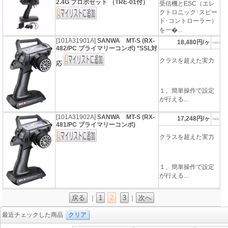
2.4G プロポセット （TRE-01付）
受信機とESC（エレ
クトロニック･スピー
ド･コントローラー）
を一�...
[101A31901A]
SANWA MT-S (RX-
18,480円/ヶ
482/PC プライマリーコンポ) *SSL対
クラスを超えた実力
応
１、簡単操作で設定
が行える...
[101A31902A]
SANWA MT-S (RX-
17,248円/ヶ
481/PC プライマリーコンポ)
クラスを超えた実力
１、簡単操作で設定
が行える...
戻る
1
2
3
次へ
｜
｜
最近チェックした商品
クリア