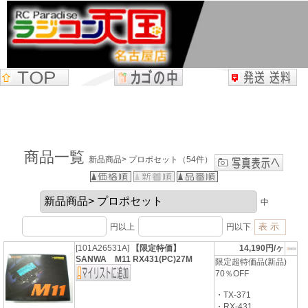
商品一覧
新品商品> プロポセット（54件）
中
円以上
円以下
[101A26531A]
【限定特価】
14,190円/ヶ
SANWA M11 RX431(PC)27M
限定超特価品(新品)
70％OFF
・TX-371
・RX-431