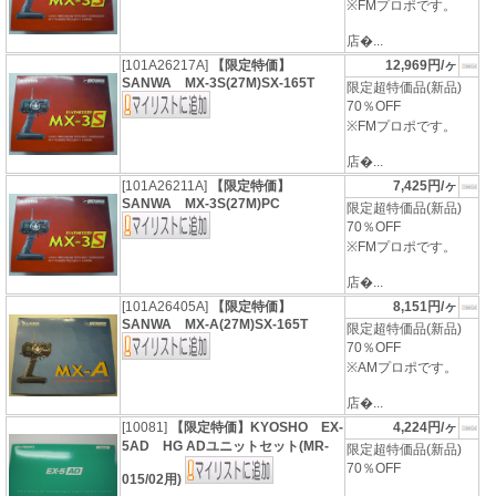
※FMプロポです。
店�...
[101A26217A]
【限定特価】
12,969円/ヶ
SANWA MX-3S(27M)SX-165T
限定超特価品(新品)
70％OFF
※FMプロポです。
店�...
[101A26211A]
【限定特価】
7,425円/ヶ
SANWA MX-3S(27M)PC
限定超特価品(新品)
70％OFF
※FMプロポです。
店�...
[101A26405A]
【限定特価】
8,151円/ヶ
SANWA MX-A(27M)SX-165T
限定超特価品(新品)
70％OFF
※AMプロポです。
店�...
[10081]
【限定特価】KYOSHO EX-
4,224円/ヶ
5AD HG ADユニットセット(MR-
限定超特価品(新品)
70％OFF
015/02用)