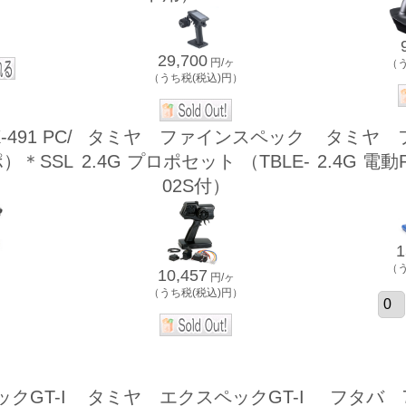
）
29,700
円/ヶ
（
（うち税(税込)円）
491 PC/
タミヤ ファインスペック
タミヤ 
）＊SSL
2.4G プロポセット （TBLE-
2.4G 電
02S付）
1
（
10,457
円/ヶ
（うち税(税込)円）
）
クGT-I
タミヤ エクスペックGT-I
フタバ 7P