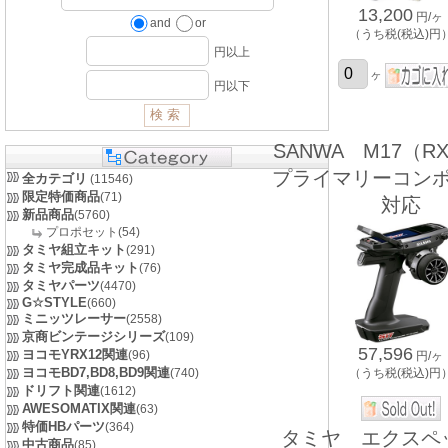
13,200
円/ヶ
and
or
（うち税(税込)円
円以上
ヶ
円以下
SANWA M17（RX-
プライマリーコンポ
全カテゴリ
(11546)
限定特価商品
(71)
対応
新品商品
(5760)
プロポセット(54)
タミヤ組立キット
(291)
タミヤ完成品キット
(76)
タミヤパーツ
(4470)
G☆STYLE
(660)
ミニッツレーサー
(2558)
京商ビンテージシリーズ
(109)
57,596
ヨコモYRX12関連
(96)
円/ヶ
ヨコモBD7,BD8,BD9関連
（うち税(税込)円
(740)
ドリフト関連
(1612)
AWESOMATIX関連
(63)
特価HBパーツ
(364)
タミヤ エクスペッ
中古商品
(85)