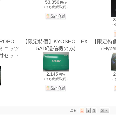
53,856
円/ヶ
（うち税(税込)円）
）
3
（
PROPO
【限定特価】KYOSHO EX-
【限定特価
Dミニッツ
5AD(送信機のみ)
（Hype
ト付セット
2,145
2
円/ヶ
（うち税(税込)円）
（
）
1
2
3
次へ
戻る｜
｜