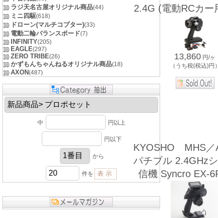
2.4G (電動RCカ
ラジ天名古屋オリジナル商品
(44)
ミニ四駆
(618)
ドローン(マルチコプター)
(33)
電動二輪バランスボード
(7)
INFINITY
(205)
EAGLE
(297)
13,860
ZERO TRIBE
(26)
円/ヶ
かずもんちゃんねるオリジナル商品
(18)
（うち税(税込)円
AXON
(487)
中
円以上
円以下
KYOSHO MHS／
から
パチブル 2.4GH
信機 Syncro EX-6
件を