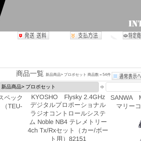
商品一覧
新品商品> プロポセット 商品数＝54件
中
KYOSHO Flysky 2.4GHz
スペック
SANWA 
デジタルプロポーショナル
（TEU-
マリー
ラジオコントロールシステ
）
ム Noble NB4 テレメトリー
4ch Tx/Rxセット（カー/ボー
ト用）82151