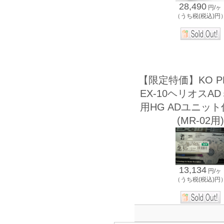
28,490
円/ヶ
（うち税(税込)円
【限定特価】KO 
EX-10ヘリオスA
用HG ADユニッ
(MR-02用)
13,134
円/ヶ
（うち税(税込)円