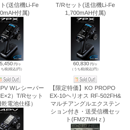
ト(送信機Li-Fe
T/Rセット(送信機Li-Fe
00mAH付属)
1,700mAH付属)
5,450
60,830
円/ヶ
円/ヶ
うち税(税込)円）
（うち税(税込)円）
PV Wレシーバー
【限定特価】KO PROPO
B-E×2）T/Rセット
EX-10ヘリオス RF-502FH&
機乾電池仕様）
マルチアングルエクステン
ション付き・送受信機セッ
ト(FM27MHｚ)