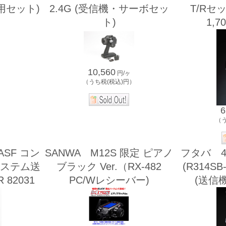
ー用セット)
2.4G (受信機・サーボセッ
T/Rセッ
ト)
1,7
）
10,560
円/ヶ
（うち税(税込)円）
6
（
ASF コン
SANWA M12S 限定 ピアノ
フタバ 4
zシステム送
ブラック Ver.（RX-482
(R314S
R 82031
PC/Wレシーバー)
(送信