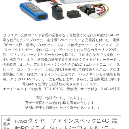
クリスタル交換やバンド管理の必要がなく複数台での走行が可能な2.4GHz
帯を使用した2chプロポに、走行用7.2Vバッテリーと充電器も付いた、電動
RCカー入門に最適なプロポセットです。送信機はホワイトがベースで、グ
リップやトリガー、操作パネルをブラックとした大胆なカラーリングが注
目。グリップカバーとトリガーカバーを採用し、手の小さな方でも操作しや
すい構造です。また、送信機の操作で最高速を遅くできるビギナーモードも
標準装備しました。アルミヒートシンク付きのESC（エレクトロニック・ス
ピード・コントローラー）は高出力FETを使用して前後進ともスムーズな速
度調整が可能。前後のハイポイントが設定でき、バックキャンセル機能も搭
載。タミヤLF6.6Vバッテリーにも対応します。さらに、送信機電源は単3形
電池4本を使用する経済性の高さもポイントです。
★ホイールタイプ送信機、TEU-105BK、受信機、サーボ付き 2.4GHz対応
店頭でも販売いたしております。
万が一売切れの場合はお取り寄せいたします。
（納期に若干お時間をいただく場合があります。）
・[品
タミヤ ファインスペック2.4G 電
[47352]
番]商
動RCドライブセット(ホワイト&ブラッ
品名