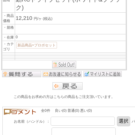
ク)
・商品
12,210
円/ヶ
(税込)
価格
・規格
0
・在庫
・カテ
新品商品>プロポセット
ゴリ
この商品をお求めの方はこちらの商品もご注文頂いています。
全0件 良い(0) 普通(0) 悪い(0)
お名前（ハンドル）：
パ