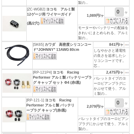
製の...
[ZC-WGB2]
ヨコモ アルミ製
ヶ
12ゲージ用 ワイヤーガイド
1,089円/ヶ
(黒/2穴)
モーターやバッテリーの配線を
きれいにまとめられる、アルミ
製の...
[SK65]
カワダ 高密度シリコンコー
841円/ヶ
ド“JOHNNY” 13AWG 80cm
しなやかさと通電性
の良さを追求したシ
リコンコードです。
芯...
[RP-121P4]
ヨコモ Racing
2,475円/ヶ
Performer アルミ製 バッテリープラ
バレットタイプのヨ
グ キャップ セット Φ4 (赤/黒)
ーロピアンプラグに
かぶせて使う、アル
ミ製の...
[RP-121-1]
ヨコモ Racing
ヶ
Performer アルミ製 バッテリ
2,079円/ヶ
ープラグ キャップ(赤/黒)
バレットタイプのヨーロピアン
プラグにかぶせて使う、アルミ
製の...