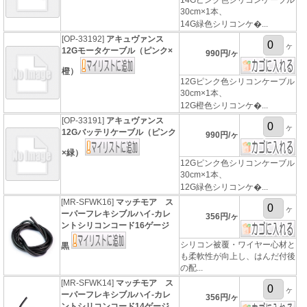
14Gピンク色シリコンケーブル
30cm×1本、
14G緑色シリコンケ�...
[OP-33192]
アキュヴァンス
ヶ
12Gモータケーブル（ピンク×
990円/ヶ
橙）
12Gピンク色シリコンケーブル
30cm×1本、
12G橙色シリコンケ�...
[OP-33191]
アキュヴァンス
ヶ
12Gバッテリケーブル（ピンク
990円/ヶ
×緑）
12Gピンク色シリコンケーブル
30cm×1本、
12G緑色シリコンケ�...
[MR-SFWK16]
マッチモア ス
ヶ
ーパーフレキシブルハイ-カレ
356円/ヶ
ントシリコンコード16ゲージ
シリコン被覆・ワイヤー心材と
黒
も柔軟性が向上し、はんだ付後
の配...
[MR-SFWK14]
マッチモア ス
ヶ
ーパーフレキシブルハイ-カレ
356円/ヶ
ントシリコンコード14ゲージ