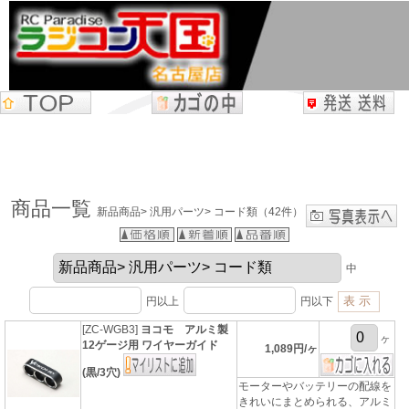
商品一覧
新品商品> 汎用パーツ> コード類（42件）
中
円以上
円以下
[ZC-WGB3]
ヨコモ アルミ製
ヶ
12ゲージ用 ワイヤーガイド
1,089円/ヶ
(黒/3穴)
モーターやバッテリーの配線を
きれいにまとめられる、アルミ