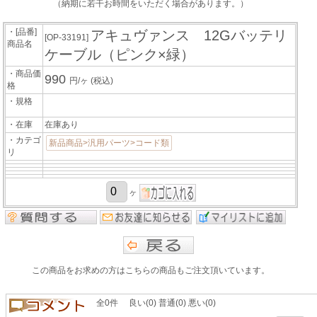
（納期に若干お時間をいただく場合があります。）
・[品番]
アキュヴァンス 12Gバッテリ
[OP-33191]
商品名
ケーブル（ピンク×緑）
・商品価
990
円/ヶ
(税込)
格
・規格
・在庫
在庫あり
・カテゴ
新品商品>汎用パーツ>コード類
リ
ヶ
この商品をお求めの方はこちらの商品もご注文頂いています。
全0件 良い(0) 普通(0) 悪い(0)