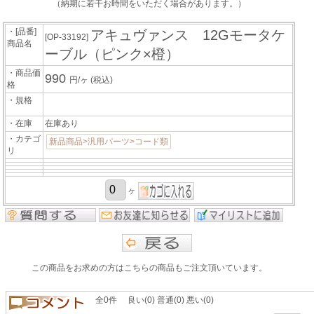
（納期に若干お時間をいただく場合があります。）
・[品番]
アキュヴァンス 12Gモータケ
[OP-33192]
商品名
ーブル（ピンク×橙）
・商品価
990
円/ヶ
(税込)
格
・規格
・在庫
在庫あり
・カテゴ
新品商品>汎用パーツ>コード類
リ
ヶ
この商品をお求めの方はこちらの商品もご注文頂いています。
全0件 良い(0) 普通(0) 悪い(0)