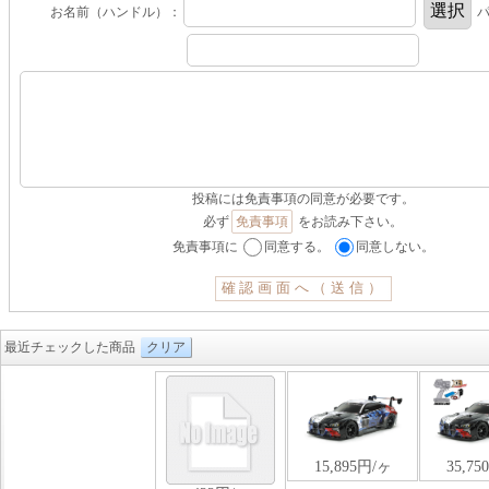
お名前（ハンドル）：
パ
投稿には免責事項の同意が必要です。
必ず
免責事項
をお読み下さい。
免責事項に
同意する。
同意しない。
最近チェックした商品
クリア