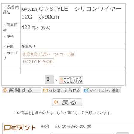
・[品番]商
G☆STYLE シリコンワイヤー
[GA10113]
品名
12G 赤90cm
・商品価
422
円/ヶ
(税込)
格
・規格
・在庫
在庫あり
・カテゴ
新品商品>汎用パーツ>コード類
リ
G☆STYLE>その他
ヶ
この商品をお求めの方はこちらの商品もご注文頂いています。
全0件 良い(0) 普通(0) 悪い(0)