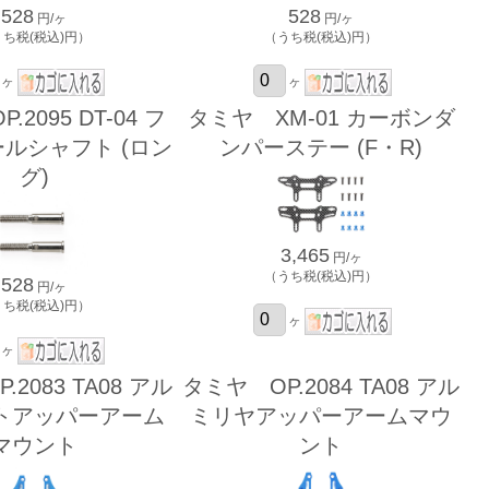
528
528
円/ヶ
円/ヶ
うち税(税込)円）
（うち税(税込)円）
ヶ
ヶ
2095 DT-04 フ
タミヤ XM-01 カーボンダ
ルシャフト (ロン
ンパーステー (F・R)
グ)
3,465
円/ヶ
（うち税(税込)円）
528
円/ヶ
うち税(税込)円）
ヶ
ヶ
2083 TA08 アル
タミヤ OP.2084 TA08 アル
トアッパーアーム
ミリヤアッパーアームマウ
マウント
ント