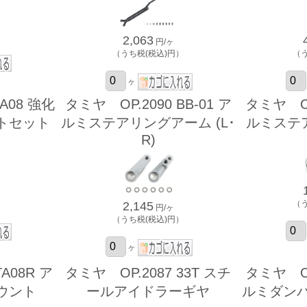
）
2,063
円/ヶ
（うち税(税込)円）
（
ヶ
A08 強化
タミヤ OP.2090 BB-01 ア
タミヤ OP.
トセット
ルミステアリングアーム (L･
ルミステ
R)
）
（
2,145
円/ヶ
（うち税(税込)円）
ヶ
A08R ア
タミヤ OP.2087 33T スチ
タミヤ OP.
ウント
ールアイドラーギヤ
ルミダンパ