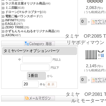
ラジ天名古屋オリジナル商品
(44)
2,063
ミニ四駆
(618)
円/ヶ
ドローン(マルチコプター)
(33)
（うち税(税込)円
電動二輪バランスボード
(7)
INFINITY
(205)
ヶ
EAGLE
(297)
ZERO TRIBE
(26)
かずもんちゃんねるオリジナル商品
(18)
AXON
タミヤ OP.2085 T
(487)
リヤボディマウン
中
円以上
2,145
円/ヶ
円以下
（うち税(税込)円
から
ヶ
件を
タミヤ OP.2081 T
ルミモーターマ