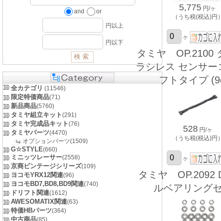
5,775
円/ヶ
and
or
（うち税(税込)円
円以上
ヶ
円以下
タミヤ OP.2100
ラシレス センサー
フトタイプ (9
全カテゴリ
(11546)
限定特価商品
(71)
新品商品
(5760)
タミヤ組立キット
(291)
タミヤ完成品キット
(76)
528
円/ヶ
タミヤパーツ
(4470)
（うち税(税込)円
オプションパーツ(1509)
G☆STYLE
(660)
ミニッツレーサー
(2558)
ヶ
京商ビンテージシリーズ
(109)
タミヤ OP.2092 D
ヨコモYRX12関連
(96)
ヨコモBD7,BD8,BD9関連
(740)
ルベアリング
ドリフト関連
(1612)
AWESOMATIX関連
(63)
特価HBパーツ
(364)
中古商品
(85)