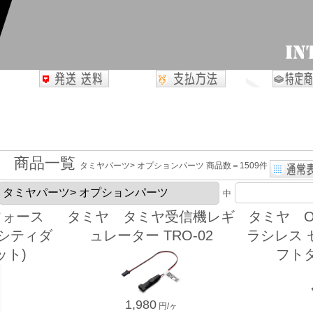
商品一覧
タミヤパーツ> オプションパーツ 商品数＝1509件
中
フォース
タミヤ タミヤ受信機レギ
タミヤ OP
パシティダ
ュレーター TRO-02
ラシレス 
ット)
フトタ
1,980
円/ヶ