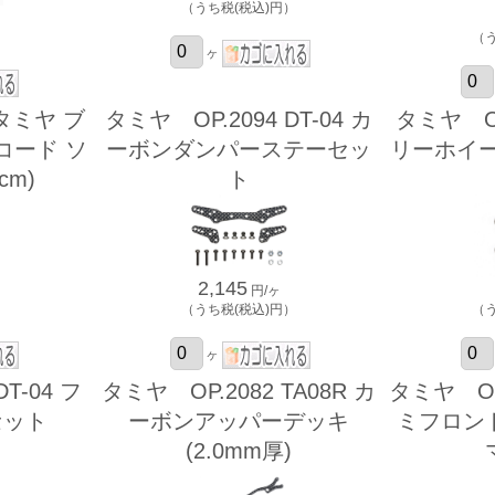
（うち税(税込)円）
）
（
ヶ
 タミヤ ブ
タミヤ OP.2094 DT-04 カ
タミヤ OP.
コード ソ
ーボンダンパーステーセッ
リーホイー
cm)
ト
2,145
円/ヶ
）
（うち税(税込)円）
（
ヶ
T-04 フ
タミヤ OP.2082 TA08R カ
タミヤ OP.
セット
ーボンアッパーデッキ
ミフロン
(2.0mm厚)