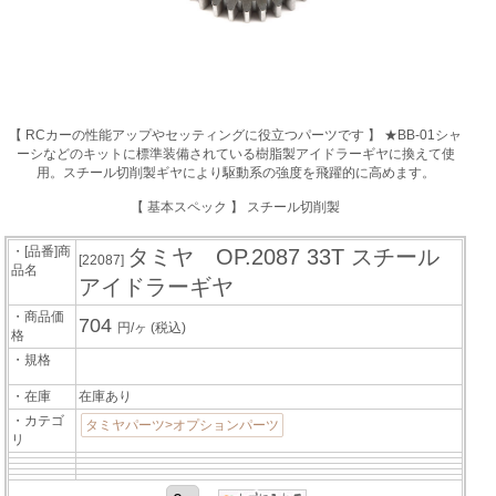
【 RCカーの性能アップやセッティングに役立つパーツです 】 ★BB-01シャ
ーシなどのキットに標準装備されている樹脂製アイドラーギヤに換えて使
用。スチール切削製ギヤにより駆動系の強度を飛躍的に高めます。
【 基本スペック 】 スチール切削製
・[品番]商
タミヤ OP.2087 33T スチール
[22087]
品名
アイドラーギヤ
・商品価
704
円/ヶ
(税込)
格
・規格
・在庫
在庫あり
・カテゴ
タミヤパーツ>オプションパーツ
リ