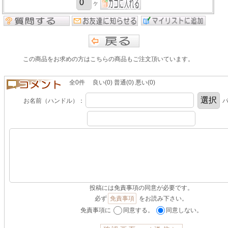
ヶ
この商品をお求めの方はこちらの商品もご注文頂いています。
全0件 良い(0) 普通(0) 悪い(0)
お名前（ハンドル）：
パ
投稿には免責事項の同意が必要です。
必ず
免責事項
をお読み下さい。
免責事項に
同意する。
同意しない。