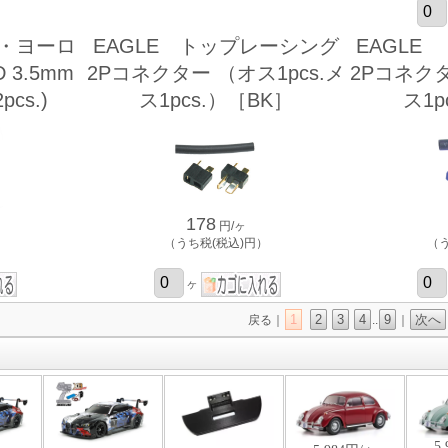
ル・ヨーロ
EAGLE トップレーシング
EAGLE
3.5mm
2Pコネクター （オス1pcs.メ
2Pコネクタ
pcs.)
ス1pcs.）［BK］
ス1p
178
円/ヶ
）
（うち税(税込)円）
（
ヶ
1
2
3
4
9
次へ
戻る｜
..
｜