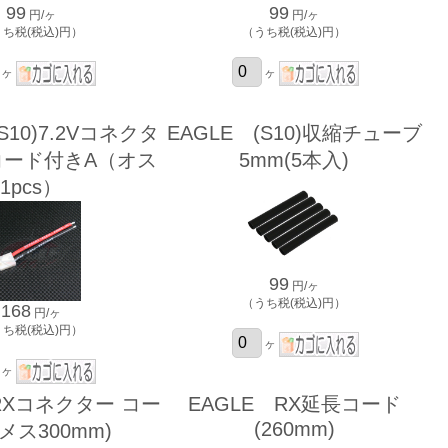
99
99
円/ヶ
円/ヶ
うち税(税込)円）
（うち税(税込)円）
ヶ
ヶ
S10)7.2Vコネクタ
EAGLE (S10)収縮チューブ
コード付きA（オス
5mm(5本入)
1pcs）
99
円/ヶ
（うち税(税込)円）
168
円/ヶ
うち税(税込)円）
ヶ
ヶ
RXコネクター コー
EAGLE RX延長コード
(260mm)
メス300mm)