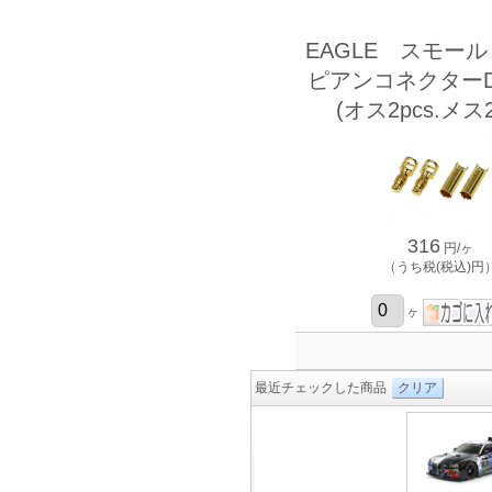
EAGLE スモー
ピアンコネクターD 
(オス2pcs.メス2
316
円/ヶ
（うち税(税込)円
ヶ
最近チェックした商品
クリア