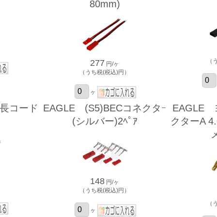
80mm)
）
（
277
円/ヶ
（うち税(税込)円）
ヶ
延長コード
EAGLE (S5)BECコネクタｰ
EAGLE
(シルバー)2ﾍﾟｱ
クターA 4.
メ
148
円/ヶ
）
（うち税(税込)円）
（
ヶ