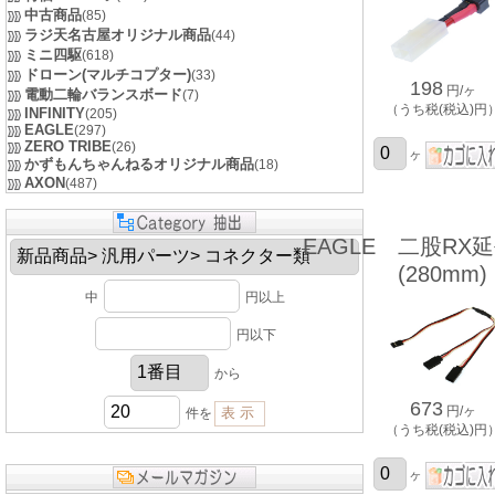
中古商品
(85)
ラジ天名古屋オリジナル商品
(44)
ミニ四駆
(618)
ドローン(マルチコプター)
(33)
198
円/ヶ
電動二輪バランスボード
(7)
（うち税(税込)円
INFINITY
(205)
EAGLE
(297)
ZERO TRIBE
(26)
ヶ
かずもんちゃんねるオリジナル商品
(18)
AXON
(487)
EAGLE 二股RX
(280mm)
中
円以上
円以下
から
673
円/ヶ
件を
（うち税(税込)円
ヶ