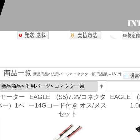
商品一覧
新品商品> 汎用パーツ> コネクター類 商品数＝161件
中
軽量モーター
EAGLE (S5)7.2Vコネクタ
EAGLE 
バー）1ペ
ー14Gコード付き オス/メス
1.
セット