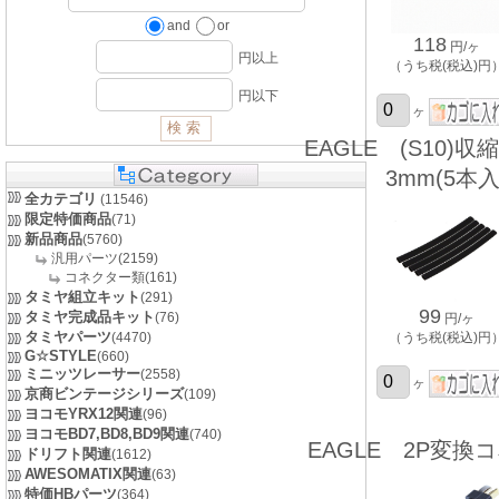
and
or
118
円/ヶ
円以上
（うち税(税込)円
円以下
ヶ
EAGLE (S10)
3mm(5本入
全カテゴリ
(11546)
限定特価商品
(71)
新品商品
(5760)
汎用パーツ(2159)
コネクター類(161)
タミヤ組立キット
(291)
99
タミヤ完成品キット
(76)
円/ヶ
タミヤパーツ
(4470)
（うち税(税込)円
G☆STYLE
(660)
ミニッツレーサー
(2558)
ヶ
京商ビンテージシリーズ
(109)
ヨコモYRX12関連
(96)
ヨコモBD7,BD8,BD9関連
(740)
EAGLE 2P変換
ドリフト関連
(1612)
AWESOMATIX関連
(63)
特価HBパーツ
(364)