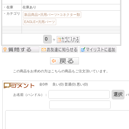
・在庫
在庫あり
・カテゴリ
新品商品>汎用パーツ>コネクター類
EAGLE>汎用パーツ
ヶ
この商品をお求めの方はこちらの商品もご注文頂いています。
全0件 良い(0) 普通(0) 悪い(0)
お名前（ハンドル）：
パ