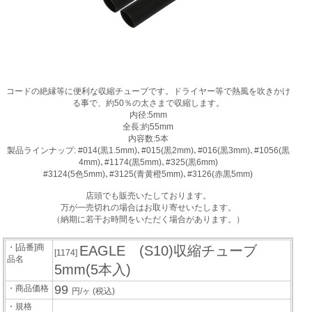
コードの絶縁等に便利な収縮チューブです。ドライヤー等で熱風を吹きかけ
る事で、約50％の太さまで収縮します。
内径:5mm
全長:約55mm
内容数:5本
製品ラインナップ: #014(黒1.5mm)､#015(黒2mm)､#016(黒3mm)､#1056(黒
4mm)､#1174(黒5mm)､#325(黒6mm)
#3124(5色5mm)､#3125(青黄橙5mm)､#3126(赤黒5mm)
店頭でも販売いたしております。
万が一売切れの場合はお取り寄せいたします。
（納期に若干お時間をいただく場合があります。）
・[品番]商
EAGLE (S10)収縮チューブ
[1174]
品名
5mm(5本入)
99
・商品価格
円/ヶ
(税込)
・規格