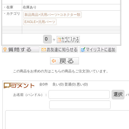
・在庫
在庫あり
・カテゴリ
新品商品>汎用パーツ>コネクター類
EAGLE>汎用パーツ
ヶ
この商品をお求めの方はこちらの商品もご注文頂いています。
全0件 良い(0) 普通(0) 悪い(0)
お名前（ハンドル）：
パ