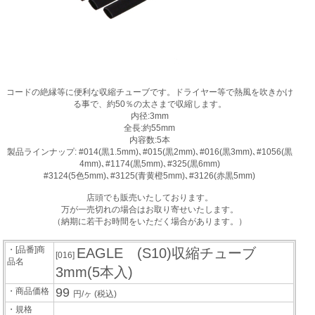
コードの絶縁等に便利な収縮チューブです。ドライヤー等で熱風を吹きかけ
る事で、約50％の太さまで収縮します。
内径:3mm
全長:約55mm
内容数:5本
製品ラインナップ: #014(黒1.5mm)､#015(黒2mm)､#016(黒3mm)､#1056(黒
4mm)､#1174(黒5mm)､#325(黒6mm)
#3124(5色5mm)､#3125(青黄橙5mm)､#3126(赤黒5mm)
店頭でも販売いたしております。
万が一売切れの場合はお取り寄せいたします。
（納期に若干お時間をいただく場合があります。）
・[品番]商
EAGLE (S10)収縮チューブ
[016]
品名
3mm(5本入)
99
・商品価格
円/ヶ
(税込)
・規格