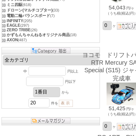
ミニ四駆
(618)
54,043
円/ヶ
ドローン(マルチコプター)
(33)
（うち税(税込)円
電動二輪バランスボード
(7)
INFINITY
(205)
EAGLE
(297)
ヶ
ZERO TRIBE
(26)
かずもんちゃんねるオリジナル商品
(18)
AXON
(487)
ヨコモ ドリフト
RTR Mercury S
Special (S15)
中
円以上
完成車
円以下
から
件を
51,425
円/ヶ
（うち税(税込)円
ヶ