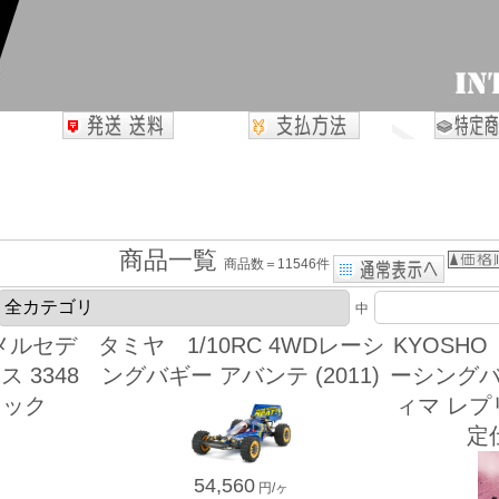
商品一覧
商品数＝11546件
中
 メルセデ
タミヤ 1/10RC 4WDレーシ
KYOSHO 
 3348
ングバギー アバンテ (2011)
ーシングバギ
ラック
ィマ レプ
定仕
54,560
円/ヶ