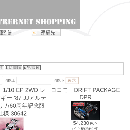
円以上
円以下
1/10 EP 2WD レ
ヨコモ DRIFT PACKAGE
DPR
ー '87 JJアルテ
リカ60周年記念限
様 30642
54,230
円/ケ
（うち税(税込)円）