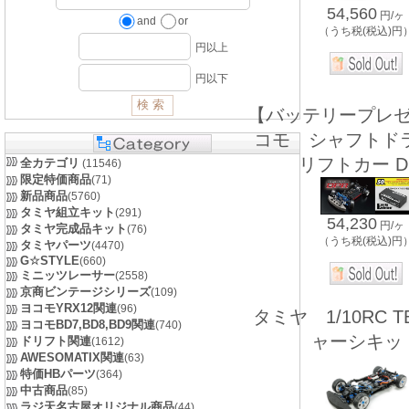
54,560
円/ヶ
and
or
（うち税(税込)円
円以上
円以下
【バッテリープレ
コモ シャフトド
リフトカー D
全カテゴリ
(11546)
限定特価商品
(71)
新品商品
(5760)
タミヤ組立キット
(291)
54,230
円/ヶ
タミヤ完成品キット
(76)
（うち税(税込)円
タミヤパーツ
(4470)
G☆STYLE
(660)
ミニッツレーサー
(2558)
京商ビンテージシリーズ
(109)
ヨコモYRX12関連
(96)
タミヤ 1/10RC TB
ヨコモBD7,BD8,BD9関連
(740)
ャーシキッ
ドリフト関連
(1612)
AWESOMATIX関連
(63)
特価HBパーツ
(364)
中古商品
(85)
ラジ天名古屋オリジナル商品
(44)