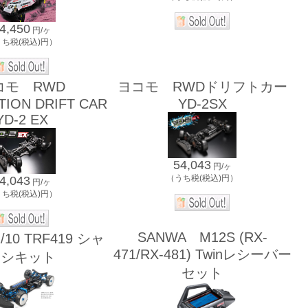
4,450
円/ヶ
うち税(税込)円）
コモ RWD
ヨコモ RWDドリフトカー
TION DRIFT CAR
YD-2SX
YD-2 EX
54,043
円/ヶ
（うち税(税込)円）
4,043
円/ヶ
うち税(税込)円）
SANWA M12S (RX-
10 TRF419 シャ
471/RX-481) Twinレシーバー
ーシキット
セット