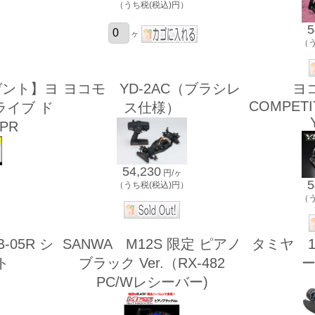
（うち税(税込)円）
）
5
ヶ
（
ゼント】ヨ
ヨコモ YD-2AC（ブラシレ
ヨ
COMPETI
ライブ ド
ス仕様）
PR
54,230
円/ヶ
5
（うち税(税込)円）
）
（
-05R シ
SANWA M12S 限定 ピアノ
タミヤ 1/
ト
ブラック Ver.（RX-482
PC/Wレシーバー)