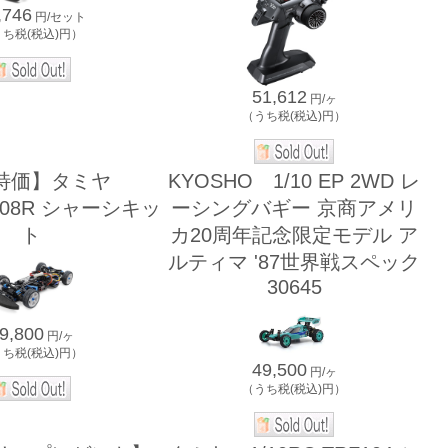
,746
円/セット
うち税(税込)円）
51,612
円/ヶ
（うち税(税込)円）
特価】タミヤ
KYOSHO 1/10 EP 2WD レ
TA08R シャーシキッ
ーシングバギー 京商アメリ
ト
カ20周年記念限定モデル ア
ルティマ '87世界戦スペック
30645
9,800
円/ヶ
うち税(税込)円）
49,500
円/ヶ
（うち税(税込)円）