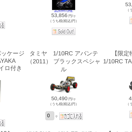
53
（
）
53,856
円/ヶ
（うち税(税込)円）
パッケージ
タミヤ 1/10RC アバンテ
【限定
AYAKA
（2011） ブラックスペシャ
1/10RC 
 ジャイロ付き
ル
50,490
4
円/ヶ
（うち税(税込)円）
（
）
ヶ