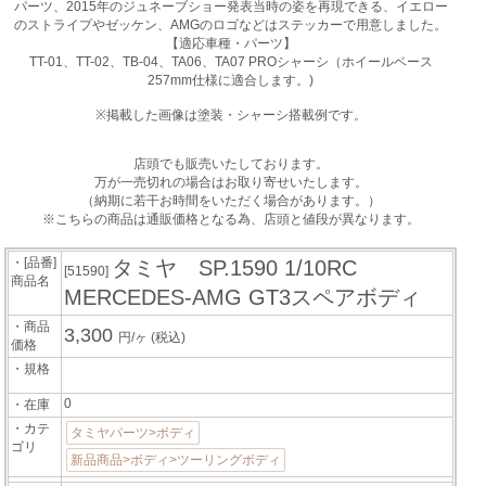
パーツ、2015年のジュネーブショー発表当時の姿を再現できる、イエロー
のストライプやゼッケン、AMGのロゴなどはステッカーで用意しました。
【適応車種・パーツ】
TT-01、TT-02、TB-04、TA06、TA07 PROシャーシ（ホイールベース
257mm仕様に適合します。)
※掲載した画像は塗装・シャーシ搭載例です。
店頭でも販売いたしております。
万が一売切れの場合はお取り寄せいたします。
（納期に若干お時間をいただく場合があります。）
※こちらの商品は通販価格となる為、店頭と値段が異なります。
・[品番]
タミヤ SP.1590 1/10RC
[51590]
商品名
MERCEDES-AMG GT3スペアボディ
・商品
3,300
円/ヶ
(税込)
価格
・規格
0
・在庫
・カテ
タミヤパーツ>ボディ
ゴリ
新品商品>ボディ>ツーリングボディ