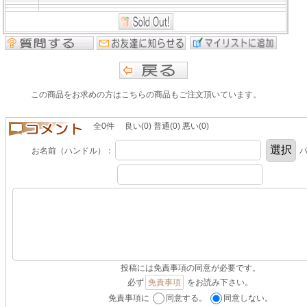
この商品をお求めの方はこちらの商品もご注文頂いています。
全0件 良い(0) 普通(0) 悪い(0)
お名前（ハンドル）：
パ
投稿には免責事項の同意が必要です。
必ず
免責事項
をお読み下さい。
免責事項に
同意する。
同意しない。