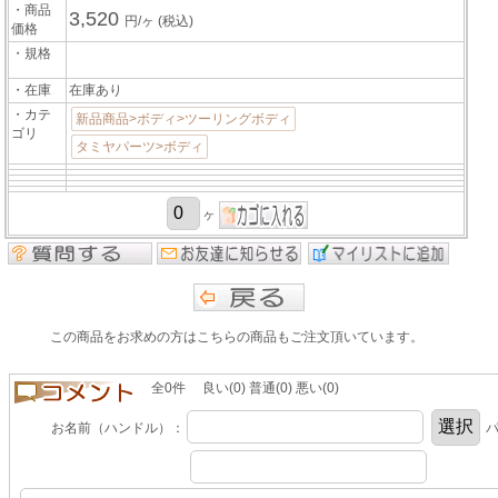
・商品
3,520
円/ヶ
(税込)
価格
・規格
・在庫
在庫あり
・カテ
新品商品>ボディ>ツーリングボディ
ゴリ
タミヤパーツ>ボディ
ヶ
この商品をお求めの方はこちらの商品もご注文頂いています。
全0件 良い(0) 普通(0) 悪い(0)
お名前（ハンドル）：
パ