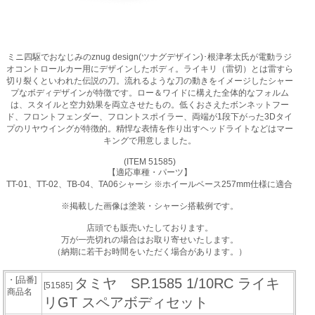
ミニ四駆でおなじみのznug design(ツナグデザイン)･根津孝太氏が電動ラジ
オコントロールカー用にデザインしたボディ。ライキリ（雷切）とは雷すら
切り裂くといわれた伝説の刀。流れるような刀の動きをイメージしたシャー
プなボディデザインが特徴です。ロー＆ワイドに構えた全体的なフォルム
は、スタイルと空力効果を両立させたもの。低くおさえたボンネットフー
ド、フロントフェンダー、フロントスポイラー、両端が1段下がった3Dタイ
プのリヤウイングが特徴的。精悍な表情を作り出すヘッドライトなどはマー
キングで用意しました。
(ITEM 51585)
【適応車種・パーツ】
TT-01、TT-02、TB-04、TA06シャーシ ※ホイールベース257mm仕様に適合
※掲載した画像は塗装・シャーシ搭載例です。
店頭でも販売いたしております。
万が一売切れの場合はお取り寄せいたします。
（納期に若干お時間をいただく場合があります。）
・[品番]
タミヤ SP.1585 1/10RC ライキ
[51585]
商品名
リGT スペアボディセット