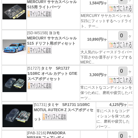
MERCURY サヤカスペシャル
1,584円/ヶ
S15用 ライトパーツ
MERCURY サヤカスペシャル
S15にフィットするヘッドライ
ト、テー...
[SD-MS15B]
ヨコモ
ヶ
MERCURY サヤカスペシャル
10,890円/ヶ
S15 ドリフト用ボディセット
大人気のレディースドライバー
下田さやか選手がドライブする
MERC...
[51727]
タミヤ SP.1727
ヶ
1/10RC オペル カデット GT/E
3,300円/ヶ
スペアボディセット
常にベストなコンディションを
保つために、磨耗や疲労したパ
ーツ...
[51731]
タミヤ SP.1731 1/10RC
4,125円/ヶ
MOTUL AUTECH Z スペアボディセ
常にベストなコンデ
ィションを保つため
ット
に、磨耗や疲労した
パーツ...
[PAB-3216]
PANDORA
ヶ
NISSAN フェアレディ