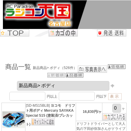
商品一覧
新品商品> ボディ（526件）
中
円以上
円以下
[SD-MS15BLB]
ヨコモ ドリフ
ヶ
ト用ボディ Mercury SAYAKA
16,830円/ヶ
Special S15 (塗装済/プレカッ
ドリフトドライバーとして大人
ト)
気の下田紗弥加さんがドライブ