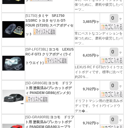
ト
保つために、磨耗や疲労したパ
ーツ...
[51750]
タミヤ SP.1750
ヶ
1/10RC トヨタ セリカ GT-
3,465円/ヶ
FOUR (ST205) スペアボディセ
常にベストなコンディションを
ット
保つために、磨耗や疲労したパ
ーツ...
[SP-LFGT3BL]
ヨコモ LEXUS
ヶ
RC-F GT3 クリアボディ (ライ
6,435円/ヶ
トウエイト)
LEXUS RC F GT3のライトウエ
イトボディです。標準に比べて
約20％...
[SD-GR86GB]
ヨコモ ドリフ
ヶ
ト用 塗装済み/プレカットボデ
9,702円/ヶ
ィ PANDEM GR86(ガンメタ)
ドリフトマシン用の塗装済みボ
ディです。ライト/ウインドウ
デカ�...
[SD-GRA90RB]
ヨコモ ドリフ
ヶ
ト用 塗装済み/プレカットボデ
9,702円/ヶ
ィ PANDEM GRA90スープラ