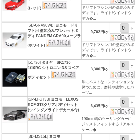
ドリフトマシン用の塗装済みボ
(レッド)
ディです。ライト/ウインドウ
デカ�...
[SD-GRA90WB]
ヨコモ ドリ
ヶ
フト用 塗装済み/プレカットボ
9,702円/ヶ
ディ PANDEM GRA90スープラ
ドリフトマシン用の塗装済みボ
(ホワイト)
ディです。ライト/ウインドウ
デカ�...
[51730]
タミヤ SP.1730
ヶ
1/10RC シトロエン DS スペア
3,300円/ヶ
ボディセット
常にベストなコンディションを
保つために、磨耗や疲労したパ
ーツ...
[SP-LFGT3B]
ヨコモ LEXUS
ヶ
RCF GT3クリアボディセット
6,435円/ヶ
(ウイング／ライトデカール付)
190mm幅のツーリングカーに
ジャストフィットするリアルス
ケール�...
[SD-MS15L]
ヨコモ
ヶ