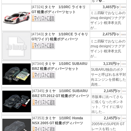
るマ�...
[47324]
タミヤ 1/10RC ライキリ
3,465円/ヶ
GT 軽量ボディパーツセット
ミニ四駆でおなじみの
znug design(ツナグデ
ザイン)･根津孝太氏
が...
[47343]
タミヤ 1/10RCE ライキリ
2,475円/ヶ
GT(ワイド) 軽量ボディパーツ
ミニ四駆でおなじみの
znug design(ツナグデ
ザイン)･根津孝太氏
が...
[47344]
タミヤ 1/10RC SUBARU
3,135円/ヶ
BRZ 軽量ボディパーツセット
SUBARU独自のボク
サーと呼ばれる水平対
向エンジンを搭載した
高性...
[47345]
タミヤ 1/10RC SUBARU
2,145円/ヶ
BRZ STI 2012 GT 軽量ボディパーツ
市販車に比べてさら
に低くなったボンネ
ット、ワイドに張り
出した...
[47353]
タミヤ 1/10RC Honda
2,145円/ヶ
NSX 2005 GT 軽量ボディパーツ
2005年のSUPER GT
レースを戦った