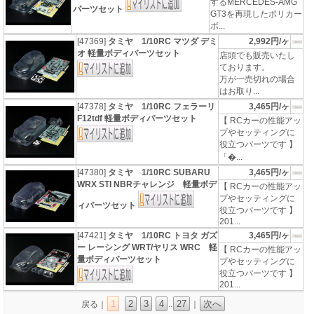
するMERCEDES-AMG
パーツセット
GT3を再現したポリカー
ボ...
[47369]
タミヤ 1/10RC マツダ デミ
2,992円/ヶ
オ 軽量ボディパーツセット
店頭でも販売いたし
ております。
万が一売切れの場合
はお取り...
[47378]
タミヤ 1/10RC フェラーリ
3,465円/ヶ
F12tdf 軽量ボディパーツセット
【 RCカーの性能アッ
プやセッティングに
役立つパーツです 】
「�...
[47380]
タミヤ 1/10RC SUBARU
3,465円/ヶ
WRX STI NBRチャレンジ 軽量ボデ
【 RCカーの性能アッ
プやセッティングに
ィパーツセット
役立つパーツです 】
201...
[47421]
タミヤ 1/10RC トヨタ ガズ
3,465円/ヶ
ー レーシング WRT/ヤリス WRC 軽
【 RCカーの性能アッ
量ボディパーツセット
プやセッティングに
役立つパーツです 】
201...
1
2
3
4
27
次へ
戻る｜
..
｜