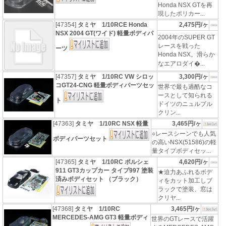
Honda NSX GTを再
現したポリカー...
[47354]
タミヤ 1/10RCE Honda
2,475円/ヶ
NSX 2004 GT(ワイド) 軽量ボディパ
2004年のSUPER GT
レースを戦った
ーツ
Honda NSX。滑らか
なエアロダイ�...
[47357]
タミヤ 1/10RC VW シロッ
3,300円/ヶ
コGT24-CNG 軽量ボディパーツセッ
世界で最も過酷なコ
ースとして知られる
ト
ドイツのニュルブル
クリン...
[47363]
タミヤ 1/10RC NSX 軽量
3,465円/ヶ
○レースシーンでも人気
ボディパーツセット
の高いNSX(51586)の軽
量タイプボディセッ...
[47365]
タミヤ 1/10RC ポルシェ
4,620円/ヶ
911 GT3カップカー タイプ997 塗装
★迫力あふれるボデ
済みボディセット （ブラック）
ィをカット加工しブ
ラックで塗装、窓は
クリヤ...
[47368]
タミヤ 1/10RC
3,465円/ヶ
MERCEDES-AMG GT3 軽量ボディ
世界のGTレースで活躍