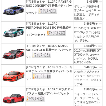
[47315]
タミヤ 1/10RC RAYBRIG
3,465円/
NSX CONCEPT-GT 軽量ボディパー
ポリカーボ板厚を通
常の1mmから0.8mm
ツセット
に変更し、ボディを
軽量化す...
[47318]
タミヤ 1/10RC
3,465円/ヶ
PETRONAS TOM'S RC F 軽量ボデ
2015年のSUPER GT
GT500クラスに参戦
ィパーツセット
したレクサス勢の中
で、第5�...
[47319]
タミヤ 1/10RC MOTUL
3,465円/ヶ
AUTECH GT-R 軽量ボディパーツセ
2015年のSUPER GT
GT500クラスのチャ
ット
ンピオン、MOTUL
AUTECH GT-...
[47322]
タミヤ 1/10RC フェラーリ
3,465円/ヶ
458 チャレンジ 軽量ボディパーツセ
2009年に発表された
フェラーリのスーパ
ット
ースポーツ、458イタ
リア�...
[47323]
タミヤ 1/10RC マツダ ロー
2,805円/ヶ
ドスター 軽量ボディパーツセット
ライトウェイト2シー
タースポーツカーと
して注目を集めてい