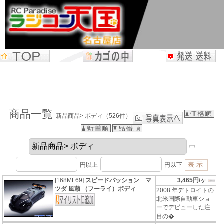
商品一覧
新品商品> ボディ（526件）
中
円以上
円以下
[168MF69]
スピードパッション マ
3,465円/ヶ
ツダ 風藾 （フーライ）ボディ
2008 年デトロイトの
北米国際自動車ショ
ーでデビューした注
目の�...