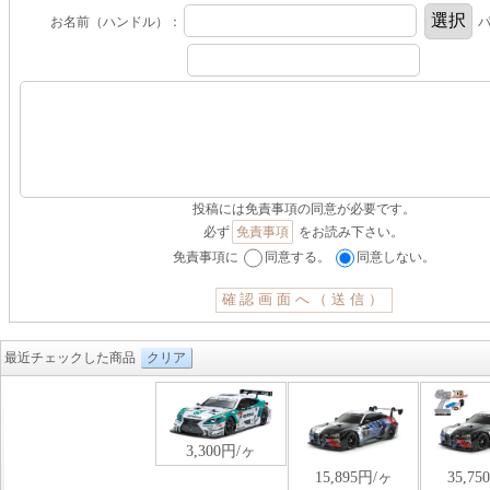
お名前（ハンドル）：
パ
投稿には免責事項の同意が必要です。
必ず
免責事項
をお読み下さい。
免責事項に
同意する。
同意しない。
最近チェックした商品
クリア