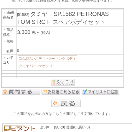
※こちらの商品は通販価格となる為、店頭と値段が異なります。
・[品番]
タミヤ SP.1582 PETRONAS
[51582]
商品名
TOM'S RC F スペアボディセット
・商品
3,300
円/ヶ
(税込)
価格
・規格
0
・在庫
・カテ
新品商品>ボディ>ツーリングボディ
ゴリ
タミヤパーツ>ボディ
この商品をお求めの方はこちらの商品もご注文頂いています。
全0件 良い(0) 普通(0) 悪い(0)