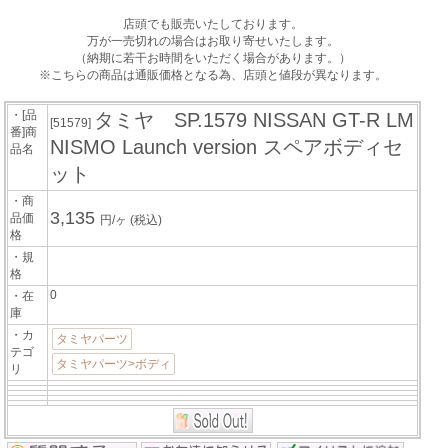
店頭でも販売いたしております。
万が一売切れの場合はお取り寄せいたします。
（納期に若干お時間をいただく場合があります。）
※こちらの商品は通販価格となる為、店頭と値段が異なります。
・[品
タミヤ SP.1579 NISSAN GT-R LM
[51579]
番]商
NISMO Launch version スペアボディセ
品名
ット
・商
3,135
品価
円/ヶ
(税込)
格
・規
格
0
・在
庫
・カ
タミヤパーツ
テゴ
タミヤパーツ>ボディ
リ