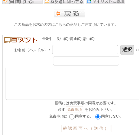
この商品をお求めの方はこちらの商品もご注文頂いています。
全0件 良い(0) 普通(0) 悪い(0)
お名前（ハンドル）：
パ
投稿には免責事項の同意が必要です。
必ず
免責事項
をお読み下さい。
免責事項に
同意する。
同意しない。