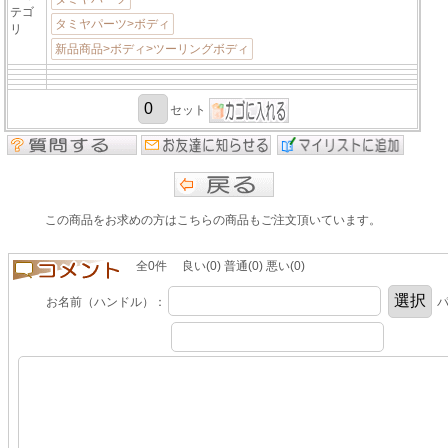
テゴ
タミヤパーツ>ボディ
リ
新品商品>ボディ>ツーリングボディ
セット
この商品をお求めの方はこちらの商品もご注文頂いています。
全0件 良い(0) 普通(0) 悪い(0)
お名前（ハンドル）：
パ