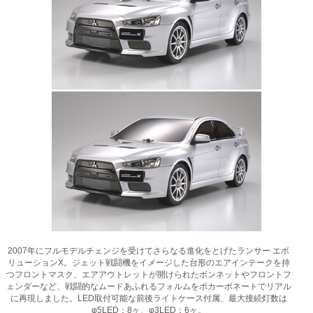
2007年にフルモデルチェンジを受けてさらなる進化をとげたランサー エボ
リューションX。ジェット戦闘機をイメージした台形のエアインテークを持
つフロントマスク、エアアウトレットが開けられたボンネットやフロントフ
ェンダーなど、戦闘的なムードあふれるフォルムをポカーボネートでリアル
に再現しました。LED取付可能な前後ライトケース付属、最大接続灯数は
φ5LED：8ヶ、φ3LED：6ヶ。