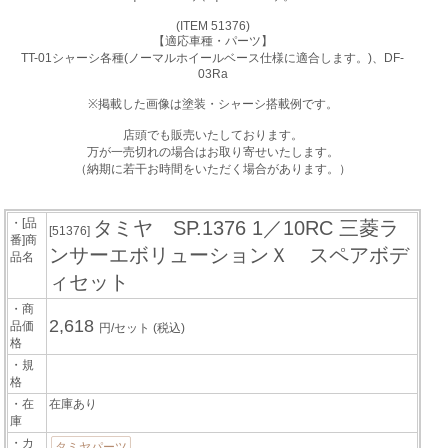
(ITEM 51376)
【適応車種・パーツ】
TT-01シャーシ各種(ノーマルホイールベース仕様に適合します。)、DF-
03Ra
※掲載した画像は塗装・シャーシ搭載例です。
店頭でも販売いたしております。
万が一売切れの場合はお取り寄せいたします。
（納期に若干お時間をいただく場合があります。）
・[品
タミヤ SP.1376 1／10RC 三菱ラ
[51376]
番]商
ンサーエボリューションＸ スペアボデ
品名
ィセット
・商
2,618
品価
円/セット
(税込)
格
・規
格
・在
在庫あり
庫
・カ
タミヤパーツ