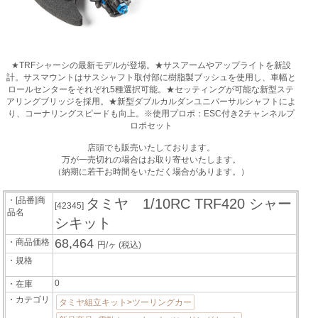
★TRFシャーシの最新モデルが登場。★サスアームやアップライトを新設
計。サスマウントはサスシャフト取付部に樹脂製ブッシュを使用し、車幅と
ロールセンターをそれぞれ5種選択可能。★セッティングが可能な新型ステ
アリングブリッジを採用。★新型ダブルカルダンユニバーサルシャフトによ
り、コーナリングスピードも向上。※使用プロポ：ESC付き2チャンネルプ
ロポセット
店頭でも販売いたしております。
万が一売切れの場合はお取り寄せいたします。
（納期に若干お時間をいただく場合があります。）
・[品番]商
タミヤ 1/10RC TRF420 シャー
[42345]
品名
シキット
68,464
・商品価格
円/ヶ
(税込)
・規格
0
・在庫
・カテゴリ
タミヤ組立キット>ツーリングカー