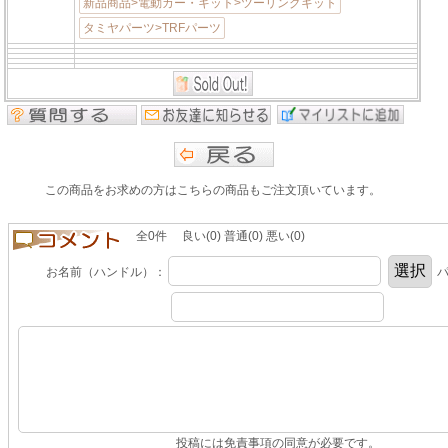
新品商品>電動カー・キット>ツーリングキット
タミヤパーツ>TRFパーツ
この商品をお求めの方はこちらの商品もご注文頂いています。
全0件 良い(0) 普通(0) 悪い(0)
お名前（ハンドル）：
パ
投稿には免責事項の同意が必要です。