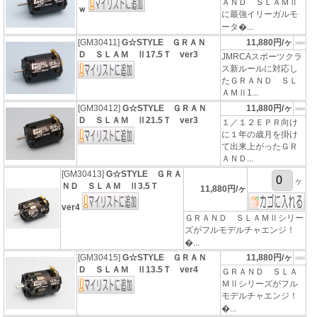
ＡＮＤ ＳＬＡＭⅡ
ｗ
に最強イリーガルモ
ータ�...
[GM30411]
G☆STYLE ＧＲＡＮ
11,880円/ヶ
Ｄ ＳＬＡＭ Ⅱ17.5Ｔ ver3
JMRCAスポーツクラ
ス新ルールに対応し
たＧＲＡＮＤ ＳＬ
ＡＭⅡ1...
[GM30412]
G☆STYLE ＧＲＡＮ
11,880円/ヶ
Ｄ ＳＬＡＭ Ⅱ21.5Ｔ ver3
１／１２ＥＰＲ向け
に１年の歳月を掛け
て出来上がったＧＲ
ＡＮＤ...
[GM30413]
G☆STYLE ＧＲＡ
ヶ
ＮＤ ＳＬＡＭ Ⅱ3.5Ｔ
11,880円/ヶ
ver4
ＧＲＡＮＤ ＳＬＡＭⅡシリー
ズがフルモデルチャエンジ！
�...
[GM30415]
G☆STYLE ＧＲＡＮ
11,880円/ヶ
Ｄ ＳＬＡＭ Ⅱ13.5Ｔ ver4
ＧＲＡＮＤ ＳＬＡ
ＭⅡシリーズがフル
モデルチャエンジ！
�...