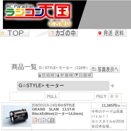
商品一覧
G☆STYLE> モーター（216件）
中
円以上
円以下
[GM30319-140]
G☆STYLE
11,385円/ヶ
GRAND SLAM 13.5T-R
今年のテーマは高速
BlackEdition(ローター14.0mm)
バトル！！
Ｇ☆スタイルが2016
全日本会場...