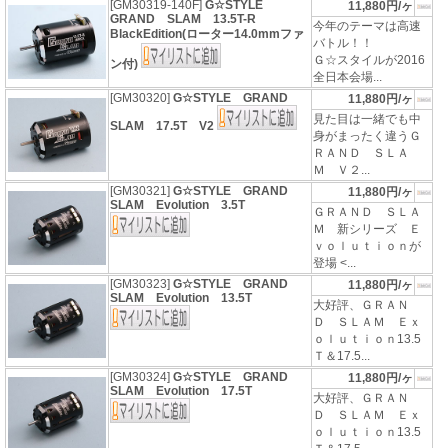
[GM30319-140F]
G☆STYLE
11,880円/ヶ
GRAND SLAM 13.5T-R
今年のテーマは高速
BlackEdition(ローター14.0mmファ
バトル！！
Ｇ☆スタイルが2016
ン付)
全日本会場...
[GM30320]
G☆STYLE GRAND
11,880円/ヶ
見た目は一緒でも中
SLAM 17.5T V2
身がまったく違うＧ
ＲＡＮＤ ＳＬＡ
Ｍ Ｖ２...
[GM30321]
G☆STYLE GRAND
11,880円/ヶ
SLAM Evolution 3.5T
ＧＲＡＮＤ ＳＬＡ
Ｍ 新シリーズ Ｅ
ｖｏｌｕｔｉｏｎが
登場 <...
[GM30323]
G☆STYLE GRAND
11,880円/ヶ
SLAM Evolution 13.5T
大好評、ＧＲＡＮ
Ｄ ＳＬＡＭ Ｅｘ
ｏｌｕｔｉｏｎ13.5
Ｔ＆17.5...
[GM30324]
G☆STYLE GRAND
11,880円/ヶ
SLAM Evolution 17.5T
大好評、ＧＲＡＮ
Ｄ ＳＬＡＭ Ｅｘ
ｏｌｕｔｉｏｎ13.5