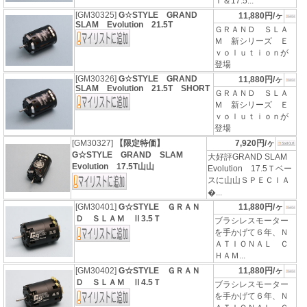
Ｔ＆17.5...
[GM30325]
G☆STYLE GRAND
11,880円/ヶ
SLAM Evolution 21.5T
ＧＲＡＮＤ ＳＬＡ
Ｍ 新シリーズ Ｅ
ｖｏｌｕｔｉｏｎが
登場
[GM30326]
G☆STYLE GRAND
11,880円/ヶ
SLAM Evolution 21.5T SHORT
ＧＲＡＮＤ ＳＬＡ
Ｍ 新シリーズ Ｅ
ｖｏｌｕｔｉｏｎが
登場
[GM30327]
【限定特価】
7,920円/ヶ
G☆STYLE GRAND SLAM
大好評GRAND SLAM
Evolution 17.5T山山
Evolution 17.5Ｔベー
スに山山ＳＰＥＣＩＡ
�...
[GM30401]
G☆STYLE ＧＲＡＮ
11,880円/ヶ
Ｄ ＳＬＡＭ Ⅱ3.5Ｔ
ブラシレスモーター
を手かげて６年、Ｎ
ＡＴＩＯＮＡＬ Ｃ
ＨＡＭ...
[GM30402]
G☆STYLE ＧＲＡＮ
11,880円/ヶ
Ｄ ＳＬＡＭ Ⅱ4.5Ｔ
ブラシレスモーター
を手かげて６年、Ｎ