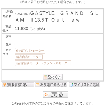
（納期に若干お時間をいただく場合があります。）
・[品番]
G☆STYLE ＧＲＡＮＤ ＳＬ
[GM30407]
商品名
ＡＭ Ⅱ13.5Ｔ Ｏｕｔｌａｗ
・商品
11,880
円/ヶ
(税込)
価格
・規格
0
・在庫
・カテ
G☆STYLE>モーター
ゴリ
新品商品>モーター
新品商品>モーター>ブラシレスモーター
この商品をお求めの方はこちらの商品もご注文頂いています。