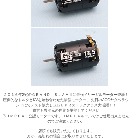
２０１６年2冠のＧＲＡＮＤ ＳＬＡＭⅡに最強イリーガルモーター登場！
圧倒的なトルクとKVを兼ね合わせた最強モーター 。先日のAOCヤタベラウ
ンドにてテスト販売し1/12ＥＰＲストッククラス大活躍！！
貴方も異次元の世界を堪能してください
※ＪＭＲＣＡ非公認モーターです。ＪＭＲＣＡルールではご使用出来ません
のでご注意ください。
店頭でも販売いたしております。
万が一売切れの場合はお取り寄せいたします。