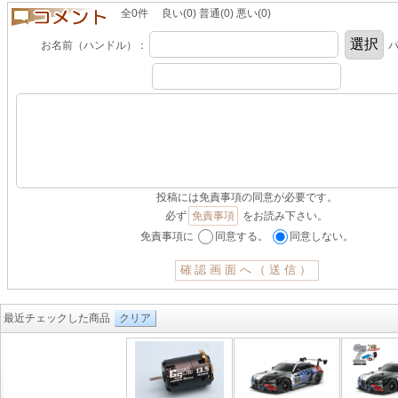
全0件 良い(0) 普通(0) 悪い(0)
お名前（ハンドル）：
パ
投稿には免責事項の同意が必要です。
必ず
免責事項
をお読み下さい。
免責事項に
同意する。
同意しない。
最近チェックした商品
クリア