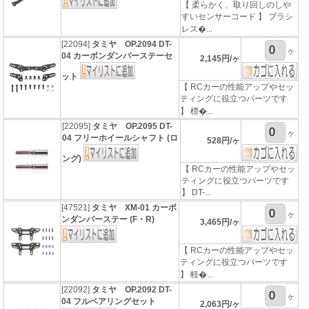
【 柔らかく、取り回しのしや
すいセンサーコード 】 ブラシ
レス�...
[22094]
タミヤ OP.2094 DT-
ヶ
04 カーボンダンパーステーセ
2,145円/ヶ
ット
【 RCカーの性能アップやセッ
ティングに役立つパーツです
】 標�...
[22095]
タミヤ OP.2095 DT-
ヶ
04 フリーホイールシャフト (ロ
528円/ヶ
ング)
【 RCカーの性能アップやセッ
ティングに役立つパーツです
】 DT-...
[47521]
タミヤ XM-01 カーボ
ヶ
ンダンパーステー (F・R)
3,465円/ヶ
【 RCカーの性能アップやセッ
ティングに役立つパーツです
】 軽�...
[22092]
タミヤ OP.2092 DT-
ヶ
04 フルベアリングセット
2,063円/ヶ