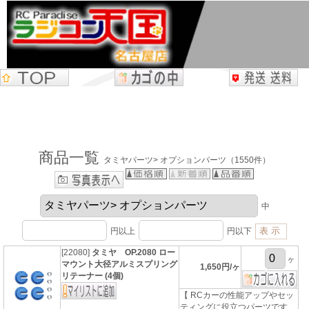
商品一覧
タミヤパーツ> オプションパーツ（1550件）
中
円以上
円以下
[22080]
タミヤ OP.2080 ロー
ヶ
マウント大径アルミスプリング
1,650円/ヶ
リテーナー (4個)
【 RCカーの性能アップやセッ
ティングに役立つパーツです