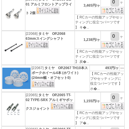
ヶ
01 アルミフロントアップライ
3,465円/ヶ
ト 2個
【 RCカーの性能アップやセッ
ティングに役立つパーツです
】 キ�...
[22068]
タミヤ OP.2068
ヶ
63mmスイングシャフト
1,238円/ヶ
【 RCカーの性能アップやセッ
ティングに役立つパーツです
】 炭�...
[22067]
タミヤ OP.2067 TH10本ス
493円/ヶ
ポークホイール4本 (ホワイト)
【 RCカーの性能アッ
(24mm幅・オフセット0)
プやセッティングに
役立つパーツです 】
ホ�...
[22065]
タミヤ OP.2065 TT-
ヶ
02 TYPE-SRX アルミギヤボッ
1,155円/ヶ
クスジョイント
【 RCカーの性能アップやセッ
ティングに役立つパーツです
】 ア�...