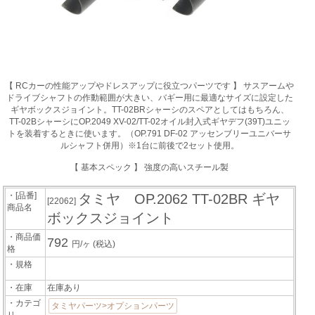
【 RCカーの性能アップやドレスアップに役立つパーツです 】 サスアームや
ドライブシャフトの作動範囲が大きい、バギー用に最適なサイズに設定した
ギヤボックスジョイント。TT-02BRシャーシのスペアとしてはもちろん、
TT-02BシャーシにOP.2049 XV-02/TT-02オイル封入式ギヤデフ(39T)ユニッ
トを装着するときに使います。（OP.791 DF-02 アッセンブリーユニバーサ
ルシャフト併用）※1台に前後で2セット使用。
【 基本スペック 】 強度の高いスチール製
・[品番]
タミヤ OP.2062 TT-02BR ギヤ
[22062]
商品名
ボックスジョイント
・商品価
792
円/ヶ
(税込)
格
・規格
・在庫
在庫あり
・カテゴ
タミヤパーツ>オプションパーツ
リ