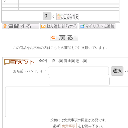
ヶ
この商品をお求めの方はこちらの商品もご注文頂いています。
全0件 良い(0) 普通(0) 悪い(0)
お名前（ハンドル）：
パ
投稿には免責事項の同意が必要です。
必ず
免責事項
をお読み下さい。