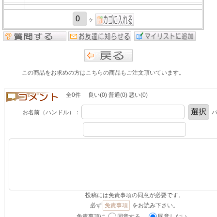
ヶ
この商品をお求めの方はこちらの商品もご注文頂いています。
全0件 良い(0) 普通(0) 悪い(0)
お名前（ハンドル）：
パ
投稿には免責事項の同意が必要です。
必ず
免責事項
をお読み下さい。
免責事項に
同意する。
同意しない。