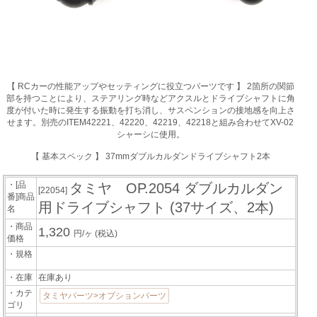
【 RCカーの性能アップやセッティングに役立つパーツです 】 2箇所の関節
部を持つことにより、ステアリング時などアクスルとドライブシャフトに角
度が付いた時に発生する振動を打ち消し、サスペンションの接地感を向上さ
せます。別売のITEM42221、42220、42219、42218と組み合わせてXV-02
シャーシに使用。
【 基本スペック 】 37mmダブルカルダンドライブシャフト2本
・[品
タミヤ OP.2054 ダブルカルダン
[22054]
番]商品
用ドライブシャフト (37サイズ、2本)
名
・商品
1,320
円/ヶ
(税込)
価格
・規格
・在庫
在庫あり
・カテ
タミヤパーツ>オプションパーツ
ゴリ