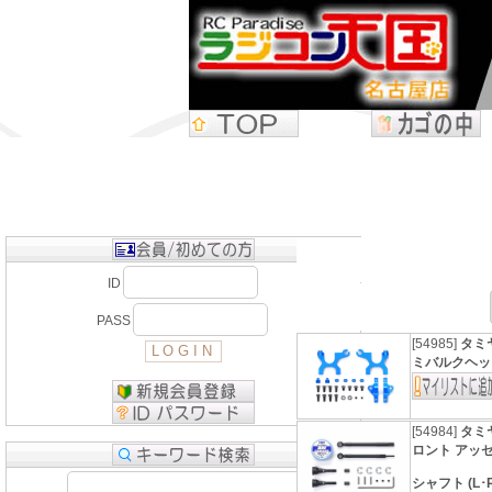
ID
PASS
[54985]
タミヤ
ミバルクヘッ
[54984]
タミヤ
ロント アッ
シャフト (L･