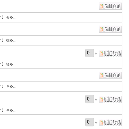
 モ�...
 標�...
ヶ
 軽�...
 キ�...
ヶ
 キ�...
ヶ