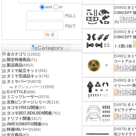
and
or
[54983]
タミヤ
CONCEPT
円以上
ス)
円以下
[54982]
タミヤ
CONCEPT
ト 2度) 2枚
全カテゴリ
(12022)
[54981]
タミヤ
限定特価商品
(71)
コートアルミピ
新品商品
(6652)
タミヤ組立キット
(291)
タミヤ完成品キット
(76)
[54980]
タミヤ
タミヤパーツ
(4579)
イリーバー用
オプションパーツ(1550)
G☆STYLE
(666)
ミニッツレーサー
(2574)
京商ビンテージシリーズ
(114)
[54979]
タミヤ
ヨコモYRX12関連
(97)
タビライザーセッ
ヨコモBD7,BD8,BD9関連
(761)
ドリフト関連
(1617)
AWESOMATIX関連
(64)
[54978]
タミヤ
特価HBパーツ
(364)
化リヤドライ
中古商品
(85)