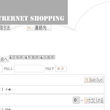
円以上
円以下
 キ�...
ヶ
 標�...