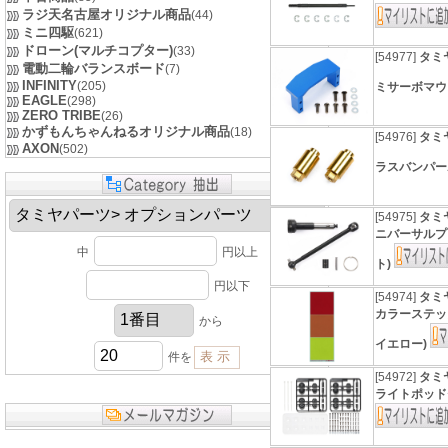
ラジ天名古屋オリジナル商品
(44)
ミニ四駆
(621)
ドローン(マルチコプター)
(33)
[54977]
タミヤ
電動二輪バランスボード
(7)
INFINITY
(205)
ミサーボマ
EAGLE
(298)
ZERO TRIBE
(26)
かずもんちゃんねるオリジナル商品
(18)
[54976]
タミヤ
AXON
(502)
ラスバンパ
[54975]
タミヤ
ニバーサルプ
中
円以上
ト)
円以下
[54974]
タミヤ
カラーステッ
から
イエロー)
件を
[54972]
タミヤ
ライトポッドセ