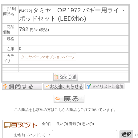
・[品番]
タミヤ OP.1972 バギー用ライト
[54972]
商品名
ポッドセット (LED対応)
・商品
792
円/ヶ
(税込)
価格
・規格
0
・在庫
・カテ
タミヤパーツ>オプションパーツ
ゴリ
この商品をお求めの方はこちらの商品もご注文頂いています。
全0件 良い(0) 普通(0) 悪い(0)
お名前（ハンドル）：
パ