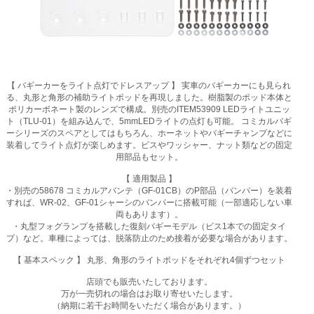
【 バギーカーをライト点灯でドレスアップ 】 実車のバギーカーにも見られ
る、丸形と角形の補助ライトポッドを再現しました。樹脂製のポッド本体と
ポリカーボネート製のレンズで構成。別売のITEM53909 LEDライトユニッ
ト（TLU-01）を組み込んで、5mmLEDライトの点灯も可能。 コミカルバギ
ーシリーズのスペアとしてはもちろん、ホーネットやバギーチャンプなどに
装着してライト点灯が楽しめます。ビスやワッシャー、ナット類などの固定
用部品もセット。
【 適用製品 】
・別売の58678 コミカルアバンテ（GF-01CB）のP部品（バンパー）を装着
すれば、WR-02、GF-01シャーシのバンパーに搭載可能（一部適応しない車
両もあります）。
・丸型フォグランプを搭載した復刻バギーモデル（ビス1本での固定タイ
プ）など。車種によっては、脱落防止のため接着が必要な場合があります。
【 基本スペック 】 丸形、角形のライトポッドをそれぞれ4個ずつセット
店頭でも販売いたしております。
万が一売切れの場合はお取り寄せいたします。
（納期に若干お時間をいただく場合があります。）