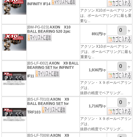
INFINITY IF14
アクソン X10ボールベアリング
は、ボールベアリングに最も重
要な...
[BM-PG-023]
AXON X10
ヶ
BALL BEARING 520 2pic
891円/ヶ
アクソン X10ボールベアリン
グは、ボールベアリングに最も
重要な...
[BS-LF-I002]
AXON X9 BALL
ヶ
BEARING SET for INFINITY
1,936円/ヶ
IF11
アクソン・Ｘ９ボールベアリン
グは、
抜群の精度でベアリング...
[BS-LF-T010]
AXON X9
ヶ
BALL BEARING SET for
1,716円/ヶ
TRF103
アクソン・Ｘ９ボールベアリン
グは、
抜群の精度でベアリング...
[BS-LF-T009]
AXON X9