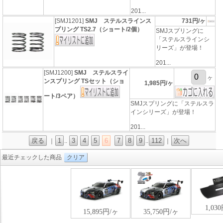
201...
[SMJ1201]
SMJ ステルスラインス
731円/ヶ
プリング TS2.7（ショート/2個）
SMJスプリングに
「ステルスラインシ
リーズ」が登場！
201...
[SMJ1200]
SMJ ステルスライ
ヶ
ンスプリング TSセット（ショ
1,985円/ヶ
ート/3ペア）
SMJスプリングに「ステルスラ
インシリーズ」が登場！
201...
戻る
1
3
4
5
6
7
8
9
112
次へ
｜
..
..
｜
最近チェックした商品
クリア