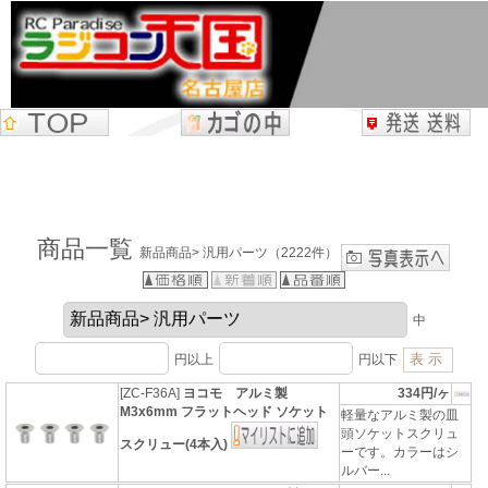
商品一覧
新品商品> 汎用パーツ（2222件）
中
円以上
円以下
[ZC-F36A]
ヨコモ アルミ製
334円/ヶ
M3x6mm フラットヘッド ソケット
軽量なアルミ製の皿
頭ソケットスクリュ
スクリュー(4本入)
ーです。カラーはシ
ルバー...