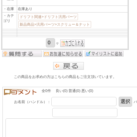
・在庫
在庫あり
・カテ
ドリフト関連>ドリフト汎用パーツ
ゴリ
新品商品>汎用パーツ>スクリュー＆ナット
ヶ
この商品をお求めの方はこちらの商品もご注文頂いています。
全0件 良い(0) 普通(0) 悪い(0)
お名前（ハンドル）：
パ