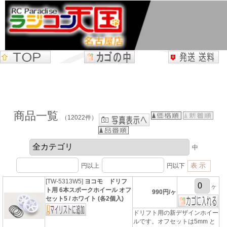
商品一覧
（12022件）
中
円以上
円以下
[TW-5313W5]
ヨコモ ドリフ
ヶ
ト用 6本スポークホイール オフ
990円/ヶ
セット5 / ホワイト (各2個入)
ドリフト用の新デザインホイー
ルです。オフセットは5mm と