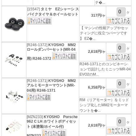
テ�...
[15547]
タミヤ EZシャーシ ス
ヶ
パイクタイヤ＆ホイールセット
317円/ヶ
【 マシンの性能アップやセッ
ティングに役立つパーツです
】 EZ�...
[R246-1372]
KYOSHO MM2
ヶ
ロールダンパーセット(MR-04
2,618円/ヶ
用) R246-1372
R246-1371とのコンビネーシ
ョンで設計したミニッツMR-04
EVO2のM...
[R246-1371]
KYOSHO MM2
ヶ
アルミモーターマウント(MR-
6,358円/ヶ
04用) R246-1371
RM（リアモーター）をミッド
シップ化したMM2モーターマ
ウントを�...
[MZN233]
KYOSHO Porsche
962 C LH ホワイトボディセッ
ヶ
2,618円/ヶ
ト (未塗装/ホイール付)
MZN233