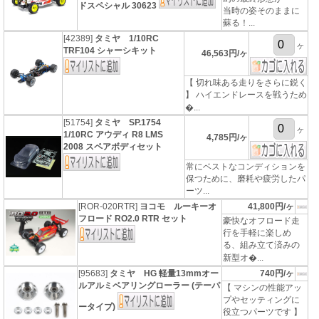
ドスペシャル 30623
当時の姿そのままに
蘇る！...
[42389]
タミヤ 1/10RC
ヶ
TRF104 シャーシキット
46,563円/ヶ
【 切れ味ある走りをさらに鋭く
】 ハイエンドレースを戦うため
�...
[51754]
タミヤ SP.1754
ヶ
1/10RC アウディ R8 LMS
4,785円/ヶ
2008 スペアボディセット
常にベストなコンディションを
保つために、磨耗や疲労したパ
ーツ...
[ROR-020RTR]
ヨコモ ルーキーオ
41,800円/ヶ
フロード RO2.0 RTR セット
豪快なオフロード走
行を手軽に楽しめ
る、組み立て済みの
新型オ�...
[95683]
タミヤ HG 軽量13mmオー
740円/ヶ
ルアルミベアリングローラー (テーパ
【 マシンの性能アッ
プやセッティングに
ータイプ)
役立つパーツです 】