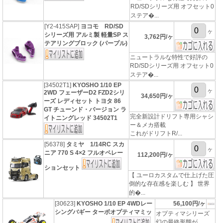
RD/SDシリーズ用 オフセット0
ステア�...
[Y2-415SAP]
ヨコモ RD/SD
ヶ
シリーズ用 アルミ製 軽量SP ス
3,762円/ヶ
テアリングブロック (パープル)
ニュートラルな特性で好評の
RD/SDシリーズ用 オフセット0
ステア�...
[34502T1]
KYOSHO 1/10 EP
ヶ
2WD フェーザーD2 FZD2シリ
34,650円/ヶ
ーズ レディセット トヨタ 86
GT チューンド・バージョン ラ
完全新設計ドリフト専用シャシ
イトニングレッド 34502T1
ー＆メカ搭載
これがドリフトR/...
[56378]
タミヤ 1/14RC スカ
ヶ
ニア 770 S 4×2 フルオペレー
112,200円/ヶ
ションセット
【 ユーロカスタムで仕上げた圧
倒的な存在感を楽しむ 】 世界
的�...
[30623]
KYOSHO 1/10 EP 4WDレー
56,100円/ヶ
シングバギー ターボオプティマミッ
オプティマシリーズ
幻の最終形態が