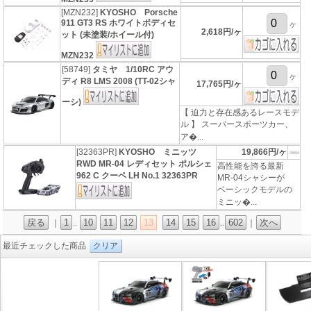
[MZN232]
KYOSHO Porsche
911 GT3 RS ホワイトボディセ
ヶ
2,618円/ヶ
ット (未塗装/ホイール付)
MZN232
[58749]
タミヤ 1/10RC アウ
ヶ
ディ R8 LMS 2008 (TT-02シャ
17,765円/ヶ
ーシ)
【 迫力と存在感あるレースモデ
ル 】 スーパースポーツカー、
ア�...
[32363PR]
KYOSHO ミニッツ
19,866円/ヶ
RWD MR-04 レディセット ポルシェ
高性能を誇る最新
962 C クーペ LH No.1 32363PR
MR-04シャシーが
ベーシックモデルの
ミニッ�...
戻る
1
10
11
12
13
14
15
16
602
次へ
｜
..
..
｜
最近チェックした商品
クリア