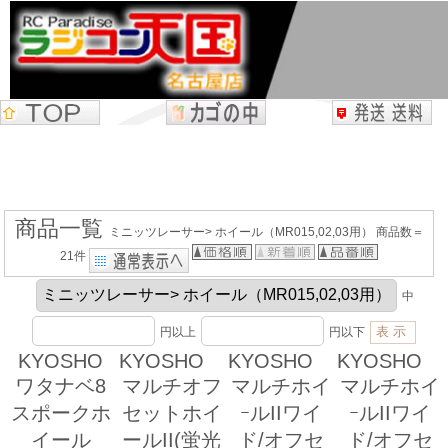
商品一覧
ミニッツレーサー> ホイール（MR015,02,03用） 商品数＝
21件
中
円以上
円以下
KYOSHO
KYOSHO
KYOSHO
KYOSHO
ワタナベ8
マルチオフ
マルチホイ
マルチホイ
スポークホ
セットホイ
ｰルIIワイ
ｰルIIワイ
イール
ールII(蛍光
ド/オフセ
ド/オフセ