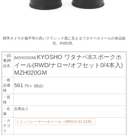
標準タイヤが扁平率の高いクラシック風に見えるワタナベホイールの単品販
売。RWD用。
・[品
KYOSHO ワタナベ8スポークホ
[MZH020GM]
番]商
イール(RWD/ナロー/オフセット0/4本入)
品名
MZH020GM
・商
561
品価
円/ヶ
(税込)
格
・規
格
・在
在庫あり
庫
・カ
ミニッツレーサー>ホイール（MR015,02,03用）
テゴ
リ