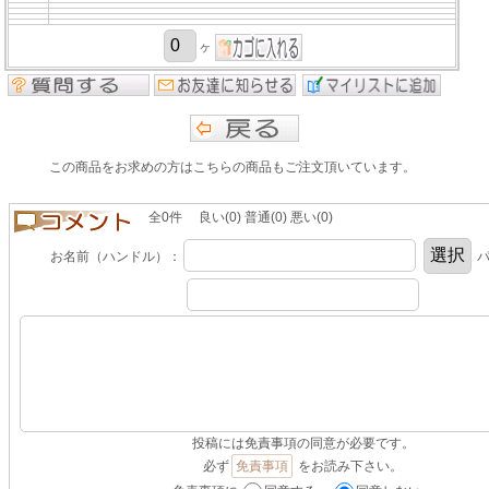
ヶ
この商品をお求めの方はこちらの商品もご注文頂いています。
全0件 良い(0) 普通(0) 悪い(0)
お名前（ハンドル）：
パ
投稿には免責事項の同意が必要です。
必ず
免責事項
をお読み下さい。