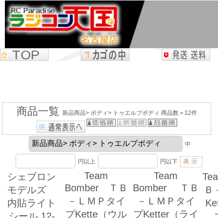
商品一覧
新品商品> ボディ> トゥエルブボディ 商品数＝12件
中
円以上
円以下
Team
Team
シェブロン
Te
Bomber ＴＢ
Bomber ＴＢ
モデルズ
Ｂ
－ＬＭＰタイ
－ＬＭＰタイ
内貼ライト
K
プKette（ウル
プKetter（ライ
シール 12-