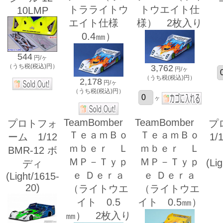
トラライトウ
トウエイト仕
10LMP
エイト仕様
様） 2枚入り
0.4㎜）
544
円/ヶ
（うち税(税込)円）
3,762
円/ヶ
（うち税(税込)円）
2,178
円/ヶ
（うち税(税込)円）
ヶ
TeamBomber
TeamBomber
プロトフォ
プ
ＴｅａｍＢｏ
ＴｅａｍＢｏ
ーム 1/12
1/
ｍｂｅｒ Ｌ
ｍｂｅｒ Ｌ
BMR-12 ボ
ＭＰ－Ｔｙｐ
ＭＰ－Ｔｙｐ
(Li
ディ
ｅ Ｄｅｒａ
ｅ Ｄｅｒａ
(Light/1615-
20)
（ライトウエ
（ライトウエ
イト 0.5
イト 0.5㎜）
㎜） 2枚入り