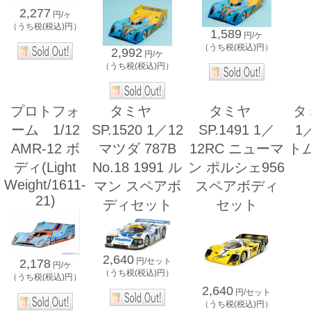
2,277
円/ヶ
（うち税(税込)円）
1,589
円/ケ
（うち税(税込)円）
2,992
円/ケ
（うち税(税込)円）
プロトフォ
タミヤ
タミヤ
タ
ーム 1/12
SP.1520 1／12
SP.1491 1／
1
AMR-12 ボ
マツダ 787B
12RC ニューマ
トム
ディ(Light
No.18 1991 ル
ン ポルシェ956
Weight/1611-
マン スペアボ
スペアボディ
21)
ディセット
セット
2,640
円/セット
2,178
円/ケ
（うち税(税込)円）
（うち税(税込)円）
2,640
円/セット
（うち税(税込)円）