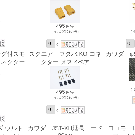
495
円/ヶ
）
（うち税(税込)円）
（
ヶ
ング付スモ
スクエア フタバ,KO コネ
カワダ φ
コネクター
クター メス 4ペア
（
495
円/ヶ
（うち税(税込)円）
）
ヶ
ズ ウルト
カワダ JST-XH延長コード
ヨコモ 