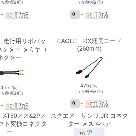
うち税(税込)円）
（うち税(税込)円）
ヶ
ヶ
 走行用リポバッ
EAGLE RX延長コード
(260mm)
ネクター タミヤコ
ネクター
475
円/ヶ
455
円/ヶ
（うち税(税込)円）
うち税(税込)円）
ヶ
ヶ
XT60メス&2Pオ
スクエア サンワ,JR コネク
パクト変換コネクタ
ター メス 4ペア
ー