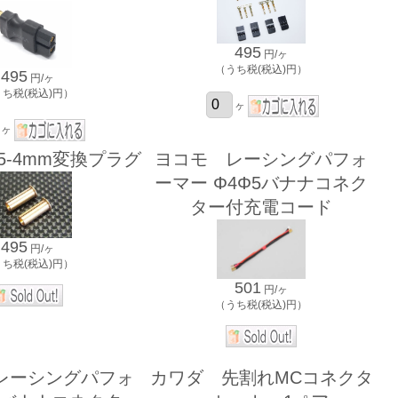
495
円/ヶ
（うち税(税込)円）
495
円/ヶ
うち税(税込)円）
ヶ
ヶ
5-4mm変換プラグ
ヨコモ レーシングパフォ
ーマー Φ4Φ5バナナコネク
ター付充電コード
495
円/ヶ
うち税(税込)円）
501
円/ヶ
（うち税(税込)円）
レーシングパフォ
カワダ 先割れMCコネクタ