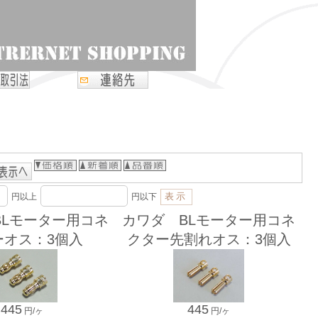
円以上
円以下
BLモーター用コネ
カワダ BLモーター用コネ
ーオス：3個入
クター先割れオス：3個入
445
445
円/ヶ
円/ヶ