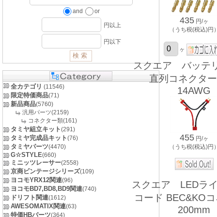
and
or
435
円/ヶ
円以上
（うち税(税込)円
円以下
ヶ
スクエア バッテ
直列コネクター
全カテゴリ
(11546)
14AWG
限定特価商品
(71)
新品商品
(5760)
汎用パーツ(2159)
コネクター類(161)
タミヤ組立キット
(291)
455
タミヤ完成品キット
(76)
円/ヶ
タミヤパーツ
(4470)
（うち税(税込)円
G☆STYLE
(660)
ミニッツレーサー
(2558)
京商ビンテージシリーズ
(109)
ヨコモYRX12関連
(96)
スクエア LEDラ
ヨコモBD7,BD8,BD9関連
(740)
コード BEC&KO
ドリフト関連
(1612)
AWESOMATIX関連
(63)
200mm
特価HBパーツ
(364)