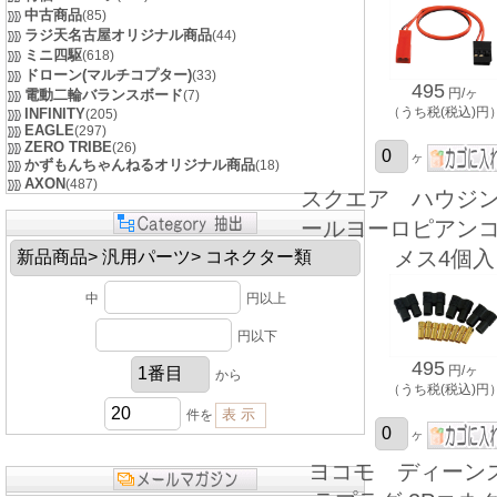
中古商品
(85)
ラジ天名古屋オリジナル商品
(44)
ミニ四駆
(618)
ドローン(マルチコプター)
(33)
495
円/ヶ
電動二輪バランスボード
(7)
（うち税(税込)円
INFINITY
(205)
EAGLE
(297)
ZERO TRIBE
(26)
ヶ
かずもんちゃんねるオリジナル商品
(18)
AXON
(487)
スクエア ハウジ
ールヨーロピアン
メス4個入
中
円以上
円以下
495
円/ヶ
から
（うち税(税込)円
件を
ヶ
ヨコモ ディーン