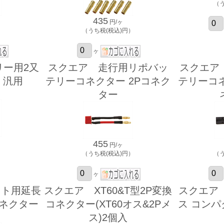
（
435
円/ヶ
）
（うち税(税込)円）
ヶ
リー用2又
スクエア 走行用リポバッ
スクエア
 汎用
テリーコネクター 2Pコネク
テリーコ
ター
455
円/ヶ
）
（うち税(税込)円）
（
ヶ
イト用延長
スクエア XT60&T型2P変換
スクエア 
コネクター
コネクター(XT60オス&2Pメ
ス コン
ス)2個入