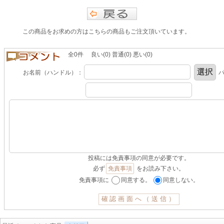
この商品をお求めの方はこちらの商品もご注文頂いています。
全0件 良い(0) 普通(0) 悪い(0)
お名前（ハンドル）：
パ
投稿には免責事項の同意が必要です。
必ず
免責事項
をお読み下さい。
免責事項に
同意する。
同意しない。