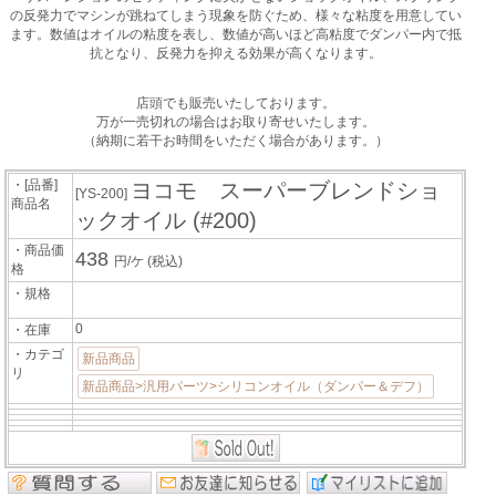
の反発力でマシンが跳ねてしまう現象を防ぐため、様々な粘度を用意してい
ます。数値はオイルの粘度を表し、数値が高いほど高粘度でダンパー内で抵
抗となり、反発力を抑える効果が高くなります。
店頭でも販売いたしております。
万が一売切れの場合はお取り寄せいたします。
（納期に若干お時間をいただく場合があります。）
・[品番]
ヨコモ スーパーブレンドショ
[YS-200]
商品名
ックオイル (#200)
・商品価
438
円/ケ
(税込)
格
・規格
0
・在庫
・カテゴ
新品商品
リ
新品商品>汎用パーツ>シリコンオイル（ダンパー＆デフ）