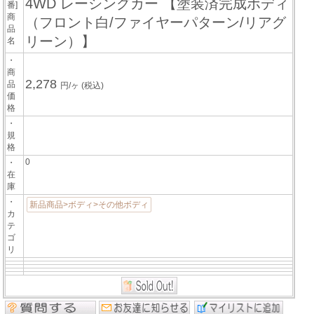
4WD レーシングカー 【塗装済完成ボディ
番]
商
（フロント白/ファイヤーパターン/リアグ
品
リーン）】
名
・
商
2,278
品
円/ヶ
(税込)
価
格
・
規
格
0
・
在
庫
・
新品商品>ボディ>その他ボディ
カ
テ
ゴ
リ