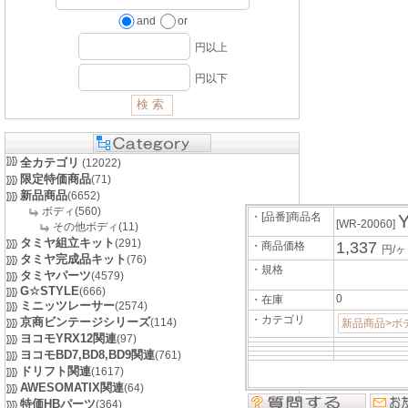
and
or
円以上
円以下
全カテゴリ
(12022)
限定特価商品
(71)
新品商品
(6652)
ボディ(560)
・[品番]商品名
[WR-20060]
その他ボディ(11)
タミヤ組立キット
(291)
1,337
・商品価格
円/
タミヤ完成品キット
(76)
・規格
タミヤパーツ
(4579)
G☆STYLE
(666)
0
・在庫
ミニッツレーサー
(2574)
・カテゴリ
京商ビンテージシリーズ
(114)
新品商品>ボ
ヨコモYRX12関連
(97)
ヨコモBD7,BD8,BD9関連
(761)
ドリフト関連
(1617)
AWESOMATIX関連
(64)
特価HBパーツ
(364)