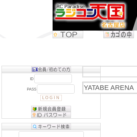
ID
YATABE AR
PASS