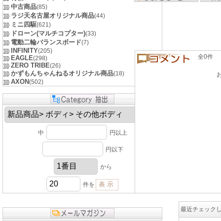
中古商品
(85)
ラジ天名古屋オリジナル商品
(44)
ミニ四駆
(621)
ドローン(マルチコプター)
(33)
電動二輪バランスボード
(7)
INFINITY
(205)
全0件 良い
EAGLE
(298)
ZERO TRIBE
(26)
かずもんちゃんねるオリジナル商品
(18)
AXON
(502)
中
円以上
円以下
から
件を
最近チェック