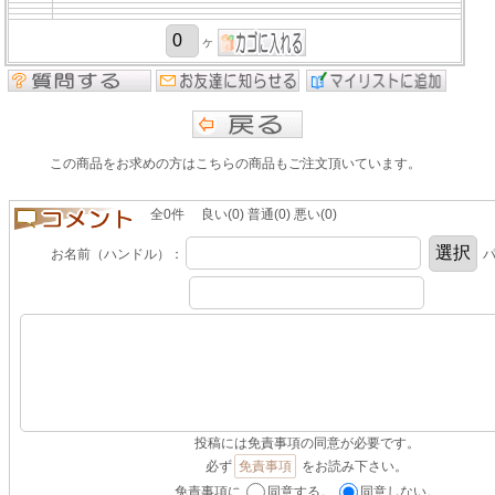
ヶ
この商品をお求めの方はこちらの商品もご注文頂いています。
全0件 良い(0) 普通(0) 悪い(0)
お名前（ハンドル）：
パ
投稿には免責事項の同意が必要です。
必ず
免責事項
をお読み下さい。
免責事項に
同意する。
同意しない。