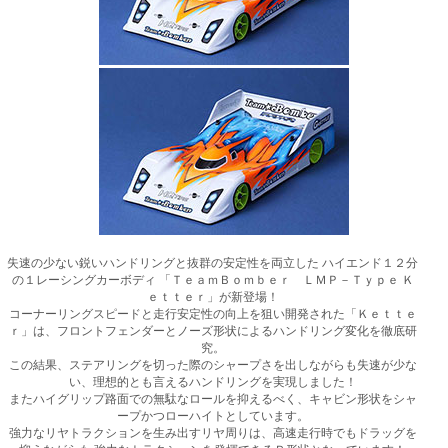
失速の少ない鋭いハンドリングと抜群の安定性を両立した ハイエンド１２分
の１レーシングカーボディ 「ＴｅａｍＢｏｍｂｅｒ ＬＭＰ－Ｔｙｐｅ Ｋ
ｅｔｔｅｒ」が新登場！
コーナーリングスピードと走行安定性の向上を狙い開発された「Ｋｅｔｔｅ
ｒ」は、フロントフェンダーとノーズ形状によるハンドリング変化を徹底研
究。
この結果、ステアリングを切った際のシャープさを出しながらも失速が少な
い、理想的とも言えるハンドリングを実現しました！
またハイグリップ路面での無駄なロールを抑えるべく、キャビン形状をシャ
ープかつローハイトとしています。
強力なリヤトラクションを生み出すリヤ周りは、高速走行時でもドラッグを