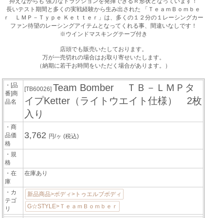
抑えながらも 強力なトラクションを発揮できるＲ形状となっています！
長いテスト期間と多くの実戦経験から生み出された 「ＴｅａｍＢｏｍｂｅ
ｒ ＬＭＰ－Ｔｙｐｅ Ｋｅｔｔｅｒ」は、多くの１２分の１レーシングカー
ファン待望のレーシングアイテムとなってくれる事、間違いなしです！
※ウインドマスキングテープ付き
店頭でも販売いたしております。
万が一売切れの場合はお取り寄せいたします。
（納期に若干お時間をいただく場合があります。）
・[品
Team Bomber ＴＢ－ＬＭＰタ
[TB60026]
番]商
イプKetter（ライトウエイト仕様） 2枚
品名
入り
・商
3,762
品価
円/ヶ
(税込)
格
・規
格
・在
在庫あり
庫
・カ
新品商品>ボディ>トゥエルブボディ
テゴ
G☆STYLE>ＴｅａｍＢｏｍｂｅｒ
リ