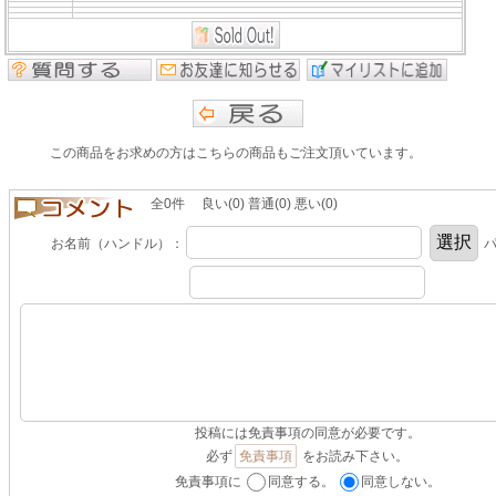
この商品をお求めの方はこちらの商品もご注文頂いています。
全0件 良い(0) 普通(0) 悪い(0)
お名前（ハンドル）：
パ
投稿には免責事項の同意が必要です。
必ず
免責事項
をお読み下さい。
免責事項に
同意する。
同意しない。