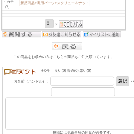
・カテ
新品商品>汎用パーツ>スクリュー＆ナット
ゴリ
ヶ
この商品をお求めの方はこちらの商品もご注文頂いています。
全0件 良い(0) 普通(0) 悪い(0)
お名前（ハンドル）：
パ
投稿には免責事項の同意が必要です。