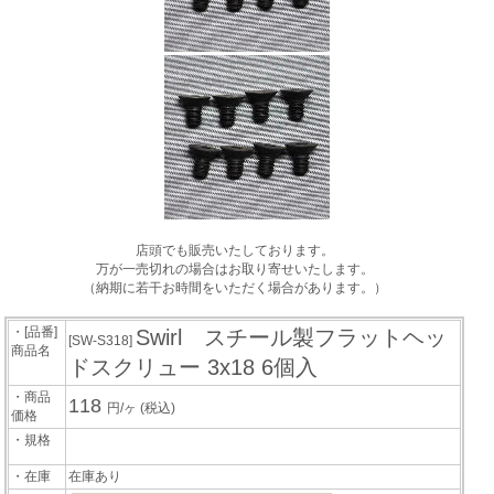
店頭でも販売いたしております。
万が一売切れの場合はお取り寄せいたします。
（納期に若干お時間をいただく場合があります。）
・[品番]
Swirl スチール製フラットヘッ
[SW-S318]
商品名
ドスクリュー 3x18 6個入
・商品
118
円/ヶ
(税込)
価格
・規格
・在庫
在庫あり