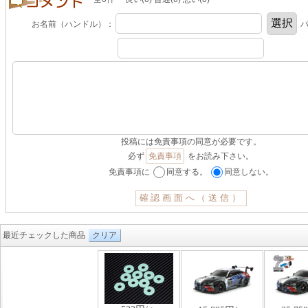
お名前（ハンドル）：
パ
投稿には免責事項の同意が必要です。
必ず
免責事項
をお読み下さい。
免責事項に
同意する。
同意しない。
最近チェックした商品
クリア