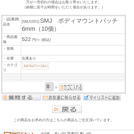
万が一売切れの場合はお取り寄せいたします。
（納期に若干お時間をいただく場合があります。）
・[品番]商
SMJ ボディマウントパッチ
[SMJ1051]
品名
6mm（10個）
・商品価
522
円/ヶ
(税込)
格
・規格
・在庫
在庫あり
・カテゴ
INFINITY>SMJ
リ
ヶ
この商品をお求めの方はこちらの商品もご注文頂いています。
全0件 良い(0) 普通(0) 悪い(0)