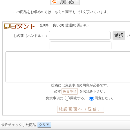
この商品をお求めの方はこちらの商品もご注文頂いています。
全0件 良い(0) 普通(0) 悪い(0)
お名前（ハンドル）：
パ
投稿には免責事項の同意が必要です。
必ず
免責事項
をお読み下さい。
免責事項に
同意する。
同意しない。
最近チェックした商品
クリア