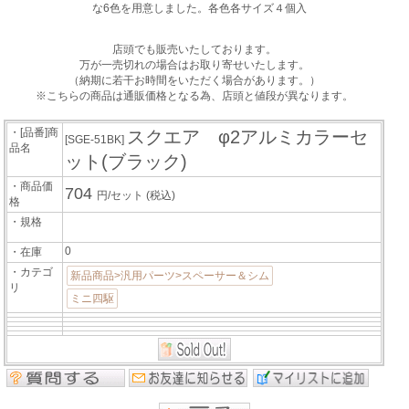
な6色を用意しました。各色各サイズ４個入
店頭でも販売いたしております。
万が一売切れの場合はお取り寄せいたします。
（納期に若干お時間をいただく場合があります。）
※こちらの商品は通販価格となる為、店頭と値段が異なります。
・[品番]商
スクエア φ2アルミカラーセ
[SGE-51BK]
品名
ット(ブラック)
・商品価
704
円/セット
(税込)
格
・規格
0
・在庫
・カテゴ
新品商品>汎用パーツ>スペーサー＆シム
リ
ミニ四駆