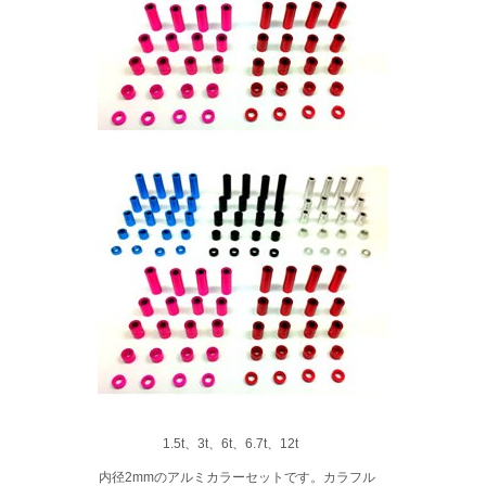
1.5t、3t、6t、6.7t、12t
内径2mmのアルミカラーセットです。カラフル