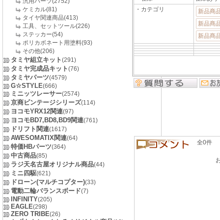
汎用パーツ(2752)
ケミカル(81)
・カテゴリ
新品商
タイヤ関連商品(413)
新品商
工具、セットツール(226)
ステッカー(54)
新品商
ポリカボネート用塗料(93)
その他(206)
タミヤ組立キット
(291)
タミヤ完成品キット
(76)
タミヤパーツ
(4579)
G☆STYLE
(666)
ミニッツレーサー
(2574)
京商ビンテージシリーズ
(114)
ヨコモYRX12関連
(97)
ヨコモBD7,BD8,BD9関連
(761)
ドリフト関連
(1617)
AWESOMATIX関連
(64)
全0件 良い
特価HBパーツ
(364)
中古商品
(85)
ラジ天名古屋オリジナル商品
(44)
ミニ四駆
(621)
ドローン(マルチコプター)
(33)
電動二輪バランスボード
(7)
INFINITY
(205)
EAGLE
(298)
ZERO TRIBE
(26)