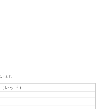
。
。）
なります。
ト（レッド）