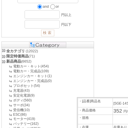
and
or
円以上
円以下
全カテゴリ
(12022)
限定特価商品
(71)
新品商品
(6652)
電動カー・キット(454)
電動カー・完成品(109)
エンジンカー・キット(1)
エンジンカー・完成品(0)
プロポセット(54)
充電器(43)
安定化電源(9)
ボディ(560)
・[品番]商品名
[SGE-14
サーボ(34)
受信機(10)
352
・商品価格
円
ESC(86)
・規格
モーター(419)
バッテリー(162)
・在庫
在庫あり