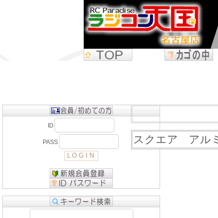
ID
スクエア アル
PASS