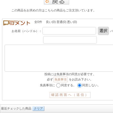
この商品をお求めの方はこちらの商品もご注文頂いています。
全0件 良い(0) 普通(0) 悪い(0)
お名前（ハンドル）：
パ
投稿には免責事項の同意が必要です。
必ず
免責事項
をお読み下さい。
免責事項に
同意する。
同意しない。
最近チェックした商品
クリア