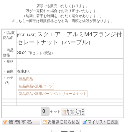
店頭でも販売いたしております。
万が一売切れの場合はお取り寄せいたします。
（納期に若干お時間をいただく場合があります。）
※こちらの商品は通販価格となる為、店頭と値段が異なります。
・[品番]
スクエア アルミM4フランジ付
[SGE-14SP]
商品名
セレートナット（パープル）
・商品
352
円/セット
(税込)
価格
・規格
・在庫
在庫あり
・カテ
新品商品
ゴリ
新品商品>汎用パーツ
新品商品>汎用パーツ>スクリュー＆ナット
セット