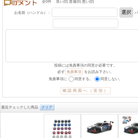
全0件 良い(0) 普通(0) 悪い(0)
お名前（ハンドル）：
パ
投稿には免責事項の同意が必要です。
必ず
免責事項
をお読み下さい。
免責事項に
同意する。
同意しない。
最近チェックした商品
クリア