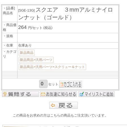
・[品番]
スクエア ３mmアルミナイロ
[SGE-13G]
商品名
ンナット（ゴールド）
・商品価
264
円/セット
(税込)
格
・規格
・在庫
在庫あり
・カテゴ
新品商品
リ
新品商品>汎用パーツ
新品商品>汎用パーツ>スクリュー＆ナット
セット
この商品をお求めの方はこちらの商品もご注文頂いています。