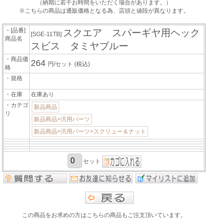
（納期に若干お時間をいただく場合があります。）
※こちらの商品は通販価格となる為、店頭と値段が異なります。
・[品番]
スクエア スパーギヤ用ヘック
[SGE-11TB]
商品名
スビス タミヤブルー
・商品価
264
円/セット
(税込)
格
・規格
・在庫
在庫あり
・カテゴ
新品商品
リ
新品商品>汎用パーツ
新品商品>汎用パーツ>スクリュー＆ナット
セット
この商品をお求めの方はこちらの商品もご注文頂いています。